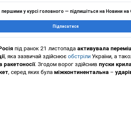
 першими у курсі головного — підпишіться на Новини на
Підписатися
Росія
під ранок 21 листопада
активувала перемі
ії
, яка зазвичай здійснює
обстріли
України, а так
в ракетоносії
. Згодом ворог здійснив
пуски крил
кет
, серед яких була
міжконтинентальна
–
ударі