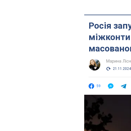
Росія зап
міжконтин
масованою
Марина Лісн
21.11.2024
59