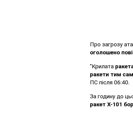
Про загрозу ат
оголошено пові
"Крилата
ракета
ракети тим са
ПС після 06:40.
За годину до ць
ракет Х-101 бо