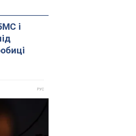
5МС і
під
робиці
РУС