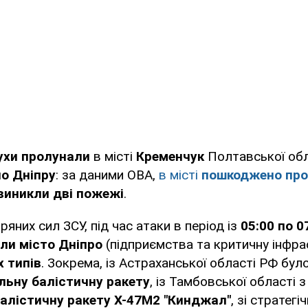
ухи пролунали
в місті
Кременчук
Полтавської обл
по Д
ніпру
: за даними ОВА,
в місті
пошкоджено пр
виникли дві пожежі
.
яних сил ЗСУ, під час атаки в період із
05:00 по
0
ли місто Дніпро
(підприємства та критичну інфра
х типів
. Зокрема, із Астраханської області РФ бу
льну балістичну ракету
, із Тамбовської області 
алістичну ракету Х-47М2 "Кинджал"
, зі стратегі