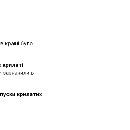
в країні було
е
крилаті
 – зазначили в
пуски крилатих