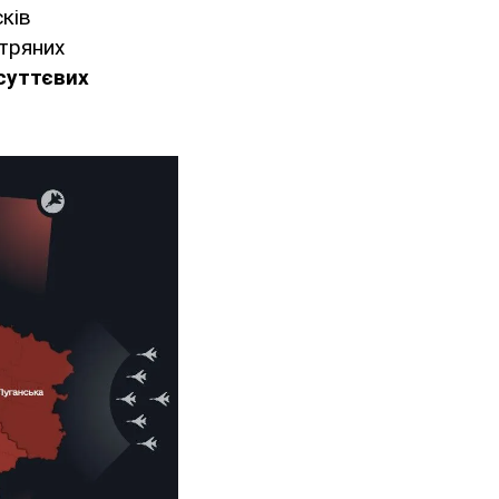
сків
ітряних
суттєвих