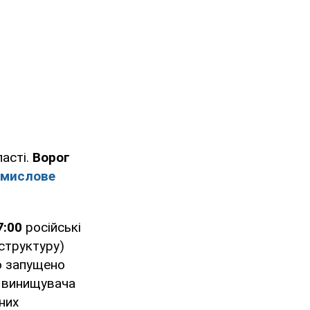
асті.
Ворог
омислове
7:00
російські
структуру)
ло запущено
з винищувача
чних