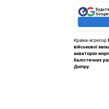
Будьте
Google
Країна-агресор
військової авіац
акваторію морі
балістичних ра
Дніпру
.