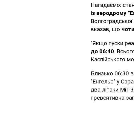
Нагадаємо: ста
із аеродрому "Е
Волгоградської
вказав, що
чот
"Якщо пуски реа
до 06:40
. Всьог
Каспійського мор
Близько 06:30 в
"Енгельс" у Сар
два літаки МіГ-
превентивна заг