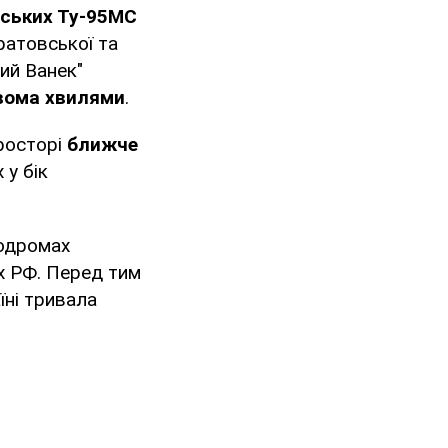
йських Ту-95МС
ратовської та
ий Ванек"
двома хвилями
.
росторі
ближче
 у бік
одромах
ях РФ. Перед тим
їні тривала