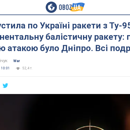
устила по Україні ракети з Ту-9
ентальну балістичну ракету: 
 атакою було Дніпро. Всі под
ічук
War
 10:01
52,4 т.