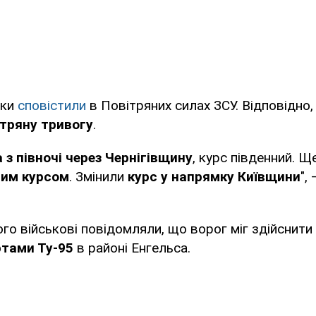
аки
сповістили
в Повітряних силах ЗСУ. Відповідно, 
тряну тривогу
.
 з півночі через Чернігівщину
, курс південний. Щ
мим курсом
. Змінили
курс у напрямку Київщини
",
ого військові повідомляли, що ворог міг здійснити
ртами Ту-95
в районі Енгельса.