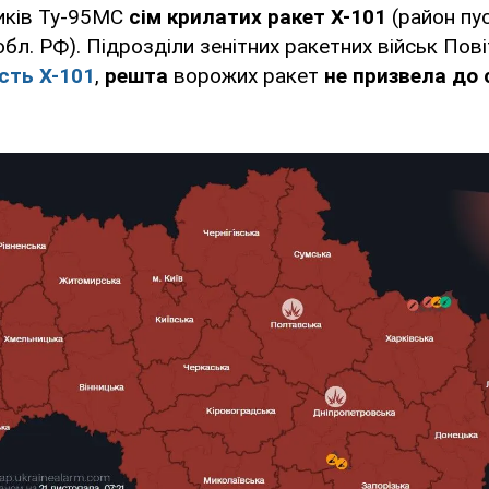
иків Ту-95МС
сім крилатих ракет Х-101
(район пу
бл. РФ). Підрозділи зенітних ракетних військ Пов
сть Х-101
,
решта
ворожих ракет
не призвела до 