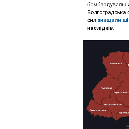
бомбардувальн
Волгоградська о
сил
знищили ші
наслідків
.