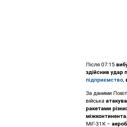
Після 07:15
виб
здійснив удар 
підприємство
,
За даними Повітр
війська
атакува
ракетами різни
міжконтинента
МіГ-31К –
аероб