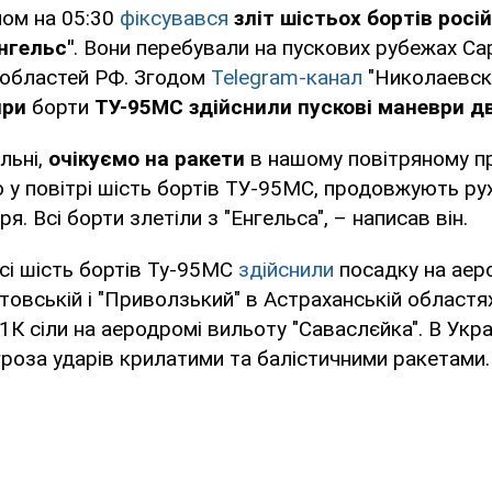
ном на 05:30
фіксувався
зліт шістьох бортів росі
нгельс"
. Вони перебували на пускових рубежах Са
 областей РФ. Згодом
Telegram-канал
"Николаевск
ири
борти
ТУ-95МС здійснили пускові маневри 
льні,
очікуємо на ракети
в нашому повітряному п
о у повітрі шість бортів ТУ-95МС, продовжують рух
я. Всі борти злетіли з "Енгельса", – написав він.
сі шість бортів Ту-95МС
здійснили
посадку на аер
атовській і "Приволзький" в Астраханській област
31К сіли на аеродромі вильоту "Саваслєйка". В Укра
роза ударів крилатими та балістичними ракетами.