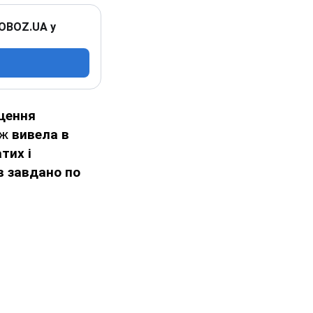
 OBOZ.UA у
щення
ож
вивела в
атих
і
в завдано
по