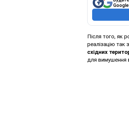
Google
Після того, як 
реалізацію так 
східних терито
для вимушення в