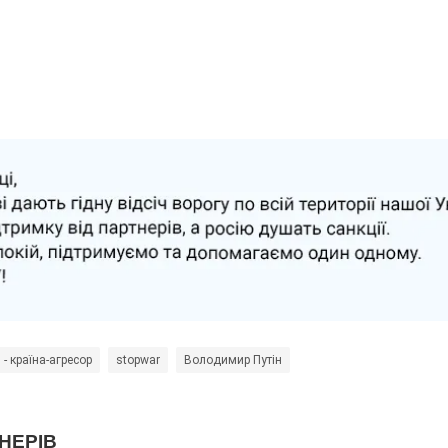
 - країна-агресор
stopwar
Володимир Путін