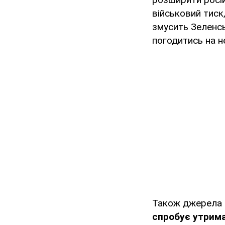
військовий тиск
змусить Зеленсь
погодитись на н
Також джерела 
спробує утримат