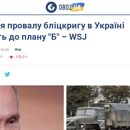
ля провалу бліцкригу в Україні
ь до плану "Б" – WSJ
тіков
War
20
155,3 т.