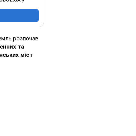
ремль розпочав
енних та
нських міст