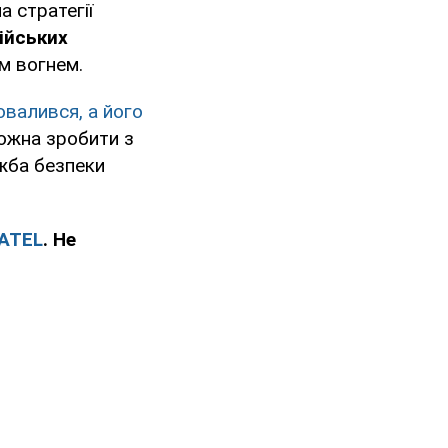
а стратегії
ійських
м вогнем.
ровалився, а його
ожна зробити з
ужба безпеки
ATEL
. Не