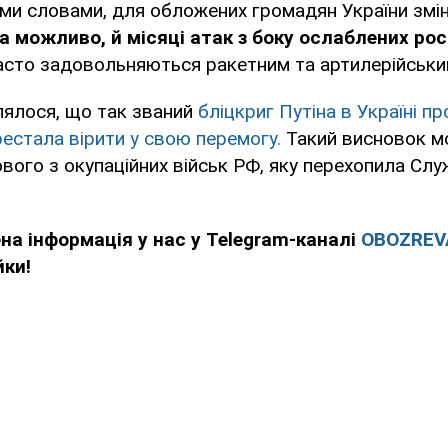
іми словами, для обложених громадян України змін
 а можливо, й місяці атак з боку ослаблених рос
 часто задовольняються ракетним та артилерійськи
лялося, що так званий
бліцкриг Путіна в Україні п
рестала вірити у свою перемогу.
Такий висновок м
вого з окупаційних військ РФ, яку перехопила Сл
ена інформація у нас у Telegram-каналі
OBOZREV
йки!