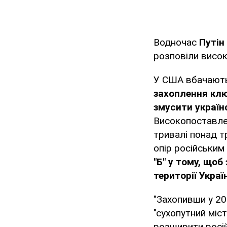
Водночас
Путін
розповіли висо
У США вбачають
захоплення клю
змусити україн
Високопоставлен
тривалі понад т
опір російським
"Б" у тому, щоб
території Украї
"Захопивши у 20
"сухопутний міс
розширити росі