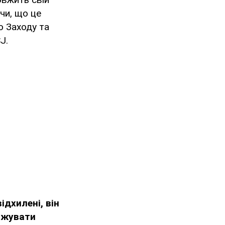
чи, що це
о Заходу та
J.
ідхилені, він
овжувати