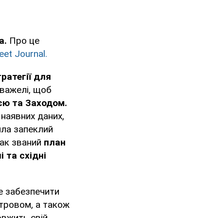
а.
Про це
eet Journal.
ратегії для
важелі, щоб
єю та Заходом.
наявних даних,
ила запеклий
Так званий
план
і та східні
не забезпечити
стровом, а також
овжить свій