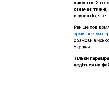
воювати.
За їхн
означає тижні,
окупантів
, які
Раніше повідом
армія зовсім пе
розмови військо
України.
Тільки перевір
ведіться на фе