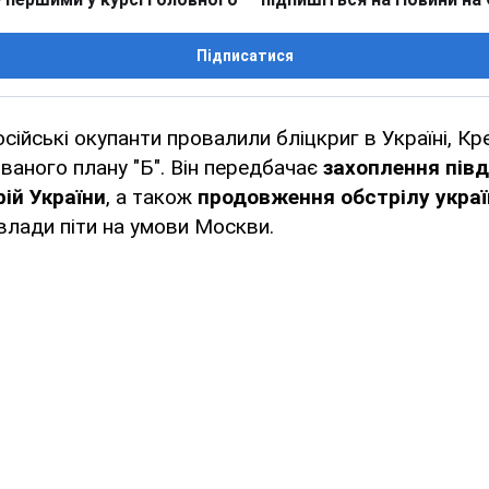
Підписатися
російські окупанти провалили бліцкриг в Україні, К
званого плану "Б". Він передбачає
захоплення півд
рій України
, а також
продовження обстрілу украї
лади піти на умови Москви.