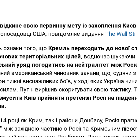
 відкине свою первинну мету із захоплення Києв
копосадовці США, повідомляє видання
The Wall Str
 ознаки того, що
Кремль переходить до нової ст
чових територіальних цілей,
водночас шукаючи 
ський уряд погодитись на нейтралітет між Росі
ий американський чиновник заявив, що, судячи з 
ри тижні виснажливих боїв, у ході яких Україна чин
 силам, Путін вирішив скоригувати свою тактику. 
 змусити Київ прийняти претензії Росії на південн
ни.
14 році як Крим, так і райони Донбасу, Росія праг
т" між західною частиною Росії та Кримським піво
йський контроль над Донбасом. Путін також прод