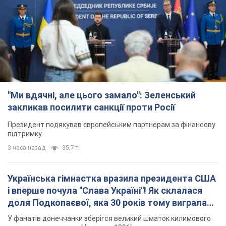
"Ми вдячні, але цього замало": Зеленський
закликав посилити санкції проти Росії
Президент подякував європейським партнерам за фінансову
підтримку
3 часа назад
35,7 т.
Українська гімнастка вразила президента США
і вперше почула "Слава Україні"! Як склалася
доля Подкопаєвої, яка 30 років тому виграла
"золото" Олімпіади
У фанатів донеччанки зберігся великий шматок килимового