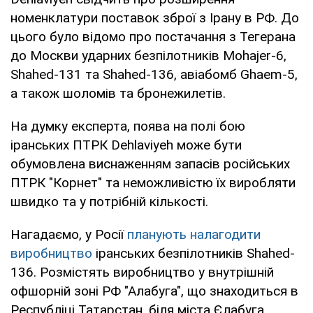
номенклатури поставок зброї з Ірану в РФ. До
цього було відомо про постачання з Тегерана
до Москви ударних безпілотників Mohajer-6,
Shahed-131 та Shahed-136, авіабомб Ghaem-5,
а також шоломів та бронежилетів.
На думку експерта, поява на полі бою
іранських ПТРК Dehlaviyeh може бути
обумовлена ​​виснаженням запасів російських
ПТРК "Корнет" та неможливістю їх виробляти
швидко та у потрібній кількості.
Нагадаємо, у Росії
планують налагодити
виробництво
іранських безпілотників Shahed-
136. Розмістять виробництво у внутрішній
офшорній зоні РФ "Алабуга", що знаходиться в
Республіці Татарстан, біля міста Єлабуга.