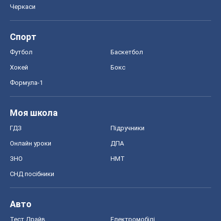
Черкаси
Спорт
Футбол
Баскетбол
Хокей
Бокс
Формула-1
Моя школа
ГДЗ
Підручники
Онлайн уроки
ДПА
ЗНО
НМТ
СНД посібники
Авто
Тест Драйв
Електромобілі