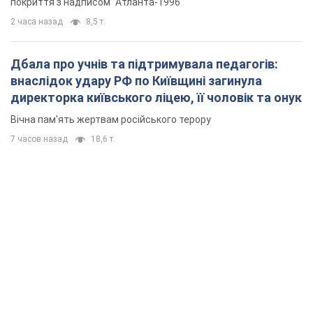
покриття з надписом "Атланта-1996"
2 часа назад
8,5 т.
Дбала про учнів та підтримувала педагогів:
внаслідок удару РФ по Київщині загинула
директорка київського ліцею, її чоловік та онук
Вічна пам'ять жертвам російського терору
7 часов назад
18,6 т.