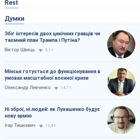
Rest
Думки
Збіг інтересів двох цинічних гравців чи
таємний план Трампа і Путіна?
Віктор Швець
9,1 т.
Мінськ готується до функціонування в
умовах масштабної воєнної кризи
Олександр Левченко
14,7 т.
Ні зброї, ні людей: як Лукашенко будує
нову армію
Ігар Тишкевич
12,4 т.