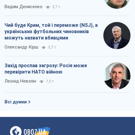
Вадим Денисенко
5,7 т.
Чий буде Крим, той і переможе (NSJ), а
українських футбольних чиновників
можуть назвати вбивцями
Олександр Кірш
5,7 т.
Захід проспав загрозу: Росія може
перевірити НАТО війною
Леонід Невзлін
7,5 т.
Всі думки