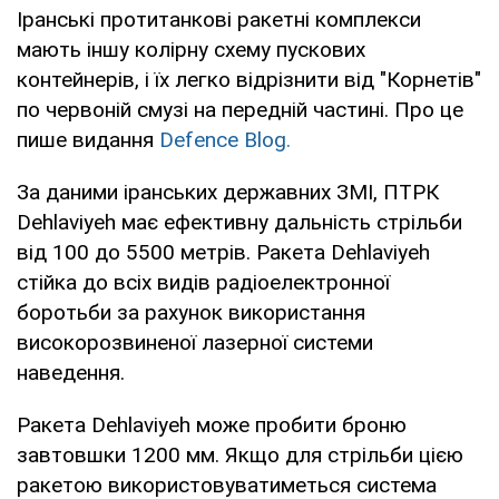
Іранські протитанкові ракетні комплекси
мають іншу колірну схему пускових
контейнерів, і їх легко відрізнити від "Корнетів"
по червоній смузі на передній частині. Про це
пише видання
Defence Blog.
За даними іранських державних ЗМІ, ПТРК
Dehlaviуeh має ефективну дальність стрільби
від 100 до 5500 метрів. Ракета Dehlaviуeh
стійка до всіх видів радіоелектронної
боротьби за рахунок використання
високорозвиненої лазерної системи
наведення.
Ракета Dehlаviуeh може пробити броню
завтовшки 1200 мм. Якщо для стрільби цією
ракетою використовуватиметься система