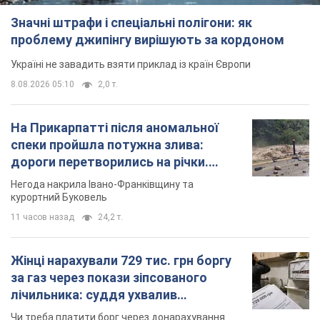
Значні штрафи і спеціальні полігони: як
проблему джипінгу вирішують за кордоном
Україні не завадить взяти приклад із країн Європи
8.08.2026 05:10
2,0 т.
На Прикарпатті після аномальної
спеки пройшла потужна злива:
дороги перетворились на річки.
Відео
Негода накрила Івано-Франківщину та
курортний Буковель
11 часов назад
24,2 т.
Жінці нарахували 729 тис. грн боргу
за газ через покази зіпсованого
лічильника: суддя ухвалив
неочікуване рішення
Чи треба платити борг через донарахування