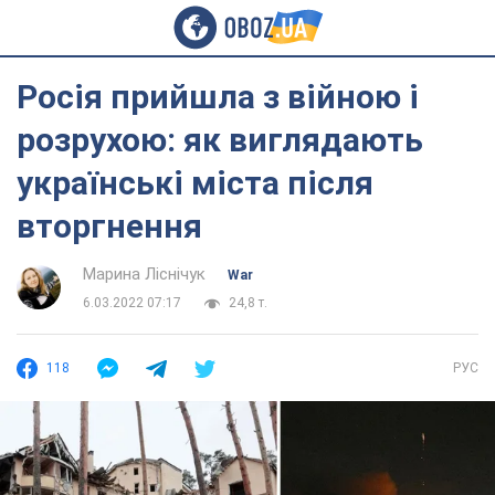
Росія прийшла з війною і
розрухою: як виглядають
українські міста після
вторгнення
Марина Ліснічук
War
6.03.2022 07:17
24,8 т.
118
РУС