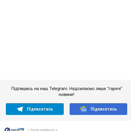
Підписатись
Підписатись
Росія прийшла з...
Важливе
Значні штрафи і спеціальні полігони: як
проблему джипінгу вирішують за кордоном