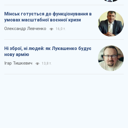
Коли закінчиться війна?
Юрій Хрістензен
8,4 т.
Україна вступила в надзвичайний
економічний стан. Чи є світло вкінці
тунелю?
Вадим Денисенко
7,0 т.