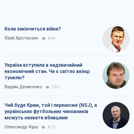
Чий буде Крим, той і переможе (NSJ), а
українських футбольних чиновників
можуть назвати вбивцями
Олександр Кірш
6,7 т.
Захід проспав загрозу: Росія може
перевірити НАТО війною
Леонід Невзлін
8,2 т.
Всі думки
Про компанію
Команда
Правова інформація
Політика конфіденційності