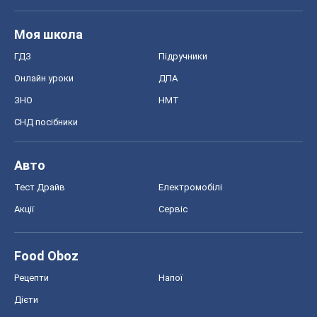
Food Oboz
Рецепти
Напої
Дієти
Економіка
Ринки та компанії
Макроекономіка
MedOboz
Новини медицини
MAMACLUB
Шоу
Афіша
Плітки
Краса
Мода
Жіночий журнал