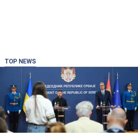
"Ми вдячні, але цього замало": Зеленський
закликав посилити санкції проти Росії
Президент подякував європейським партнерам за фінансову
підтримку
7 часов назад
66,4 т.
Україна придбала у Туреччини 70 балістичних
ракет і багато іншого озброєння: у Держдепі
США оприлюднили список
Держдеп вже поставив до відома американський Конгрес
4 часа назад
9,8 т.