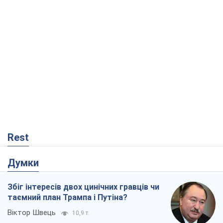
Збіг інтересів двох цинічних гравців чи
таємний план Трампа і Путіна?
Віктор Швець
10,9 т.
Мінськ готується до функціонування в
умовах масштабної воєнної кризи
Олександр Левченко
16,0 т.
Ні зброї, ні людей: як Лукашенко будує
нову армію
Ігар Тишкевич
13,8 т.