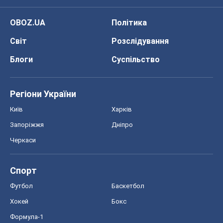
Спорт
Футбол
Баскетбол
Хокей
Бокс
Формула-1
Моя школа
ГДЗ
Підручники
Онлайн уроки
ДПА
ЗНО
НМТ
СНД посібники
Авто
Тест Драйв
Електромобілі
Акції
Сервіс