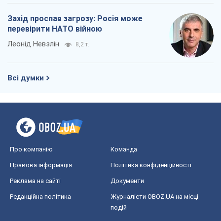
Реклама на сайті
Документи
Редакційна політика
Журналісти OBOZ.UA на місці
подій
OBOZ.UA
Політика
Світ
Розслідування
Блоги
Суспільство
Регіони України
Київ
Харків
Запоріжжя
Дніпро
Черкаси