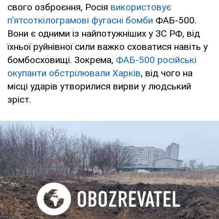
свого озброєння, Росія
використовує
п’ятсоткілограмові фугасні бомби
ФАБ-500.
Вони є одними із найпотужніших у ЗС РФ, від
їхньої руйнівної сили важко сховатися навіть у
бомбосховищі. Зокрема,
ФАБ-500 російські
окупанти обстрілювали Харків
, від чого на
місці ударів утворилися вирви у людський
зріст.