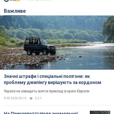
Україні не завадить взяти приклад із країн Європи
8.08.2026 05:10
2,3 т.
На Прикарпатті після аномальної
спеки пройшла потужна злива:
дороги перетворились на річки.
Відео
Негода накрила Івано-Франківщину та
курортний Буковель
8.08.2026 09:27
33,9 т.
Жінці нарахували 729 тис. грн боргу
за газ через покази зіпсованого
лічильника: суддя ухвалив
неочікуване рішення
Чи треба платити борг через донарахування
10 часов назад
31,5 т.