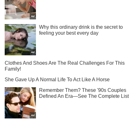
Підпишись на наш Telegram. Надсилаємо лише "гарячі"
новини!