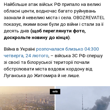
Найбільше атак військ РФ припало на великі
обласні центи, водночас багато руйнувань
зазнали й невеликі міста і села. OBOZREVATEL
показує, якими вони були до війни і стали за її
десять днів
(щоб переглянути фото,
доскрольте новину до кінця)
.
Війна в Україні
розпочалася близько 04:300
четверга, 24 лютого
, – війська ЗС РФ спершу
зі своєї та білоруської території почали
обстрілювати міста вздовж кордону від
Луганська до Житомира й не лише.