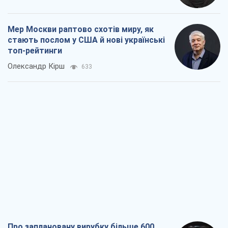
Мер Москви раптово схотів миру, як
стають послом у США й нові українські
топ-рейтинги
Олександр Кірш
633
Про заплановану вирубку більше 600