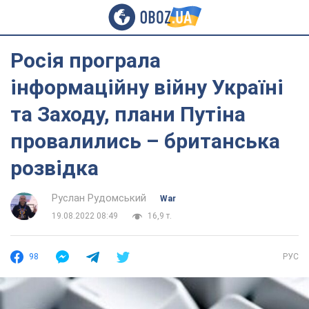
Росія програла
інформаційну війну Україні
та Заходу, плани Путіна
провалились – британська
розвідка
Руслан Рудомський
War
19.08.2022 08:49
16,9 т.
98
РУС