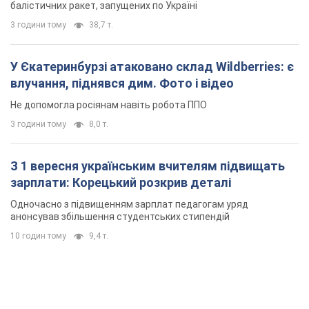
балістичних ракет, запущених по Україні
3 години тому
38,7 т.
У Єкатеринбурзі атаковано склад Wildberries: є
влучання, піднявся дим. Фото і відео
Не допомогла росіянам навіть робота ППО
3 години тому
8,0 т.
З 1 вересня українським вчителям підвищать
зарплати: Корецький розкрив деталі
Одночасно з підвищенням зарплат педагогам уряд
анонсував збільшення студентських стипендій
10 годин тому
9,4 т.