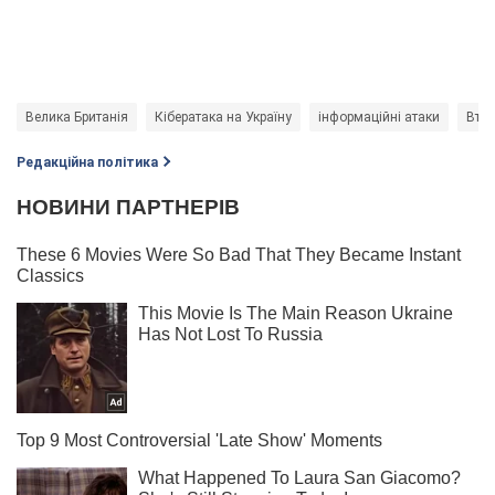
Велика Британія
Кібератака на Україну
інформаційні атаки
Втра
Редакційна політика