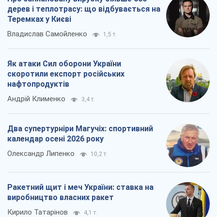
дерев і теплотрасу: що відбувається на
Теремках у Києві
Владислав Самойленко
1,5 т.
Як атаки Сил оборони України
скоротили експорт російських
нафтопродуктів
Андрій Клименко
3,4 т.
Два супертурніри Магучіх: спортивний
календар осені 2026 року
Олександр Липенко
10,2 т.
Ракетний щит і меч України: ставка на
виробництво власних ракет
Кирило Татарінов
4,1 т.