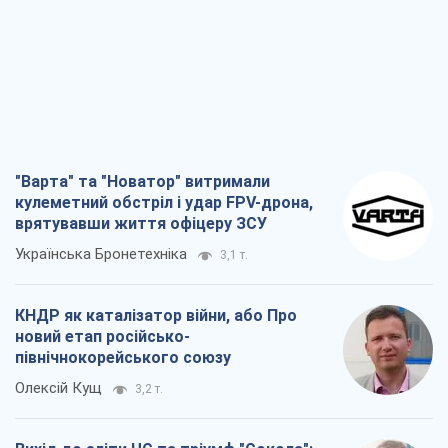
"Варта" та "Новатор" витримали
кулеметний обстріл і удар FPV-дрона,
врятувавши життя офіцеру ЗСУ
Українська Бронетехніка
3,1 т.
КНДР як каталізатор війни, або Про
новий етап російсько-
північнокорейського союзу
Олексій Кущ
3,2 т.