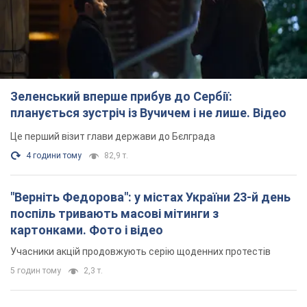
Зеленський вперше прибув до Сербії:
планується зустріч із Вучичем і не лише. Відео
Це перший візит глави держави до Бєлграда
4 години тому
82,9 т.
"Верніть Федорова": у містах України 23-й день
поспіль тривають масові мітинги з
картонками. Фото і відео
Учасники акцій продовжують серію щоденних протестів
5 годин тому
2,3 т.