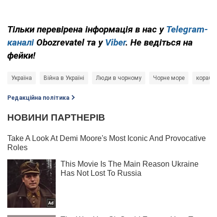
Тільки перевірена інформація в нас у
Telegram-
каналі
Obozrevatel та у
Viber
. Не ведіться на
фейки!
Україна
Війна в Україні
Люди в чорному
Чорне море
кораблі
Редакційна політика