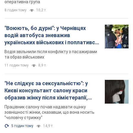
оперативна група
8 годин тому
10,2 т.
"Воюють, бо дурні": у Чернівцях
водій автобуса зневажив
українських військових і поплатився.
Відео
Водія звільнили після конфлікту з пасажирами
та образ військових
11 годин тому
8,9 т.
"Не слідкує за сексуальністю": у
Києві консультант салону краси
образив жінку після хімієтерапії,
розгорівся скандал. Фото
Працівник салону почав надавати оцінку
зовнішності жінки, сказавши, що вона носить
"чоловічу стрижку"
5 годин тому
14,9 т.