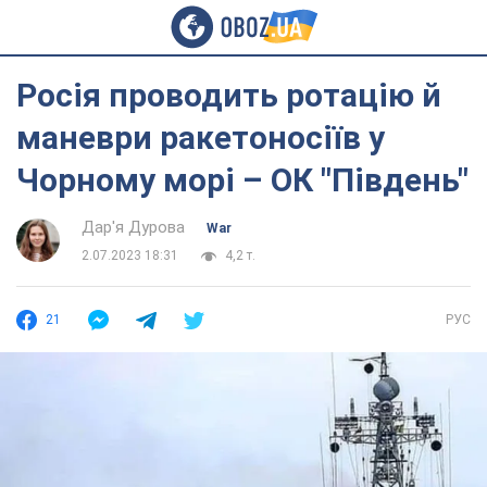
Росія проводить ротацію й
маневри ракетоносіїв у
Чорному морі – ОК "Південь"
Дар'я Дурова
War
2.07.2023 18:31
4,2 т.
21
РУС