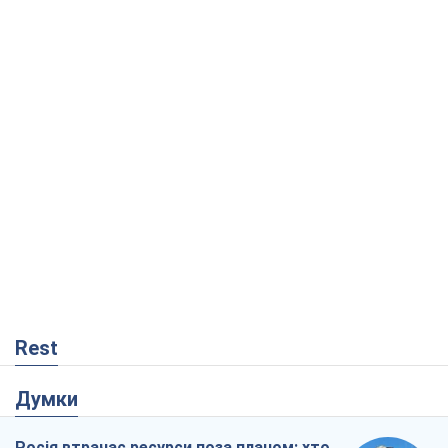
Rest
Думки
Росія втрачає ресурси поза планом: хто