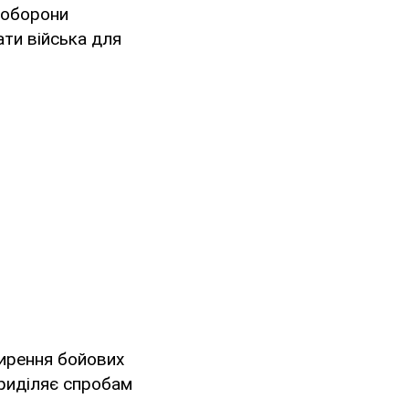
р оборони
ати війська для
ирення бойових
 приділяє спробам