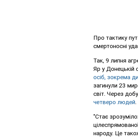
Про тактику пут
смертоносні уда
Так, 9 липня аг
Яр у Донецькій 
осіб, зокрема д
загинули 23 мир
світ. Через доб
четверо людей
.
"Стає зрозуміло
цілеспрямованої
народу. Це тако