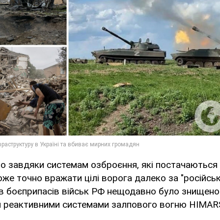
о завдяки системам озброєння, які постачаються і
оже точно вражати цілі ворога далеко за "російськ
ів боєприпасів військ РФ нещодавно було знищено
 реактивними системами залпового вогню HIMAR