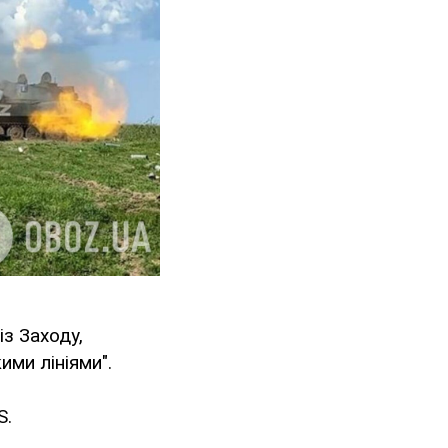
з Заходу,
ими лініями".
S.