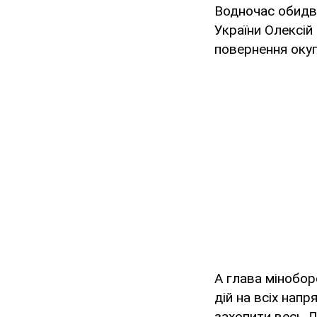
Водночас обидві
України Олексій
повернення окуп
А глава мінобо
дій на всіх напр
захопити весь Д