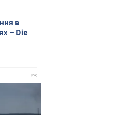
ння в
ях – Die
РУС