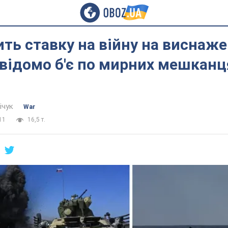
ить ставку на війну на виснаже
 свідомо б'є по мирних мешканц
ічук
War
11
16,5 т.