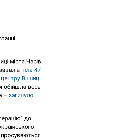
станні
иці міста Часів
 завалів
тіла 47
 центру Вінниці
ої обійшла весь
ра –
загинуло
перацію" до
українського
сі просуваються