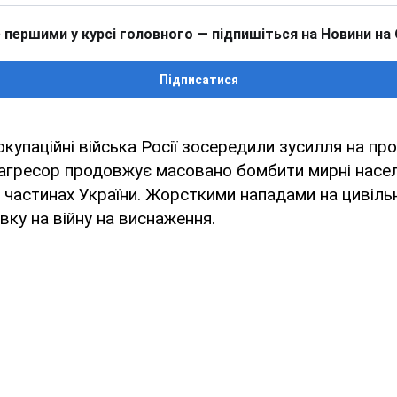
 першими у курсі головного — підпишіться на Новини на
Підписатися
окупаційні війська Росії зосередили зусилля на про
-агресор продовжує масовано бомбити мирні насел
х частинах України. Жорсткими нападами на цивіль
вку на війну на виснаження.