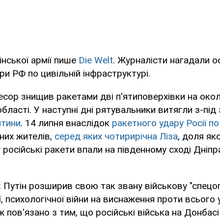
інської армії пише
Die Welt
. Журналісти нагадали о
ри РФ по цивільній інфраструктурі.
ресор знищив ракетами дві п'ятиповерхівки на окол
області. У наступні дні рятувальники витягли з-під
итини
. 14 липня внаслідок
ракетного удару Росії по
них жителів,
серед яких чотирирічна Ліза
, доля як
у російські ракети впали на південному сході Дніп
: Путін розширив свою так звану військову "спецо
, психологічної війни на виснаження проти всього 
ж пов'язано з тим, що російські війська на Донба