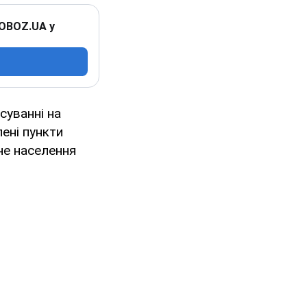
 OBOZ.UA у
суванні на
ені пункти
не населення