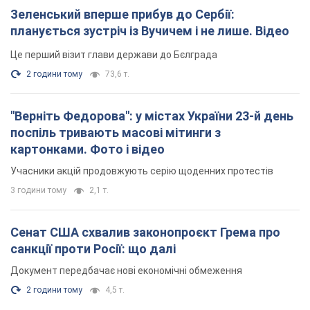
Зеленський вперше прибув до Сербії:
планується зустріч із Вучичем і не лише. Відео
Це перший візит глави держави до Бєлграда
2 години тому
73,6 т.
"Верніть Федорова": у містах України 23-й день
поспіль тривають масові мітинги з
картонками. Фото і відео
Учасники акцій продовжують серію щоденних протестів
3 години тому
2,1 т.
Сенат США схвалив законопроєкт Грема про
санкції проти Росії: що далі
Документ передбачає нові економічні обмеження
2 години тому
4,5 т.