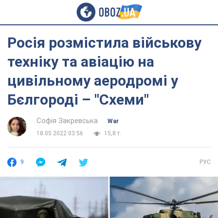
Росія розмістила військову
техніку та авіацію на
цивільному аеродромі у
Бєлгороді – "Схеми"
Софія Закревська
War
18.05.2022 03:56
15,8 т.
9
РУС