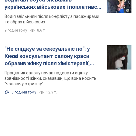
українських військових і поплатився.
Відео
Водія звільнили після конфлікту з пасажирами
та образ військових
9 годин тому
8,6 т.
"Не слідкує за сексуальністю": у
Києві консультант салону краси
образив жінку після хімієтерапії,
розгорівся скандал. Фото
Працівник салону почав надавати оцінку
зовнішності жінки, сказавши, що вона носить
"чоловічу стрижку"
3 години тому
12,9 т.