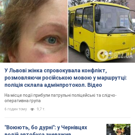
У Львові жінка спровокувала конфлікт,
розмовляючи російською мовою у маршрутці:
поліція склала адмінпротокол. Відео
На місце події прибули патрульні поліцейські та слідчо-
оперативна група
6 годин тому
9,7 т.
"Воюють, бо дурні": у Чернівцях
водій автобуса зневажив