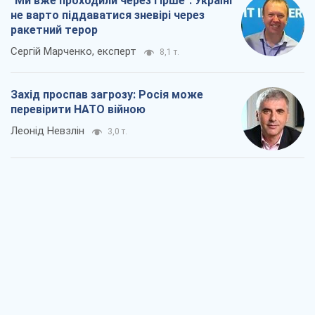
"Ми вже проходили через гірше": Україні
не варто піддаватися зневірі через
ракетний терор
Сергій Марченко, експерт
8,1 т.
Захід проспав загрозу: Росія може
перевірити НАТО війною
Леонід Невзлін
3,0 т.