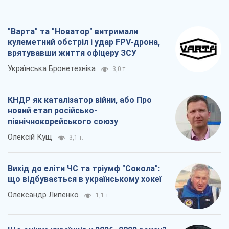
"Варта" та "Новатор" витримали
кулеметний обстріл і удар FPV-дрона,
врятувавши життя офіцеру ЗСУ
Українська Бронетехніка
3,0 т.
КНДР як каталізатор війни, або Про
новий етап російсько-
північнокорейського союзу
Олексій Кущ
3,1 т.
Вихід до еліти ЧС та тріумф "Сокола":
що відбувається в українському хокеї
Олександр Липенко
1,1 т.