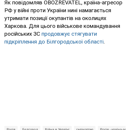
Як повідомляв OBOZREVATEL, країна-агресор
РФ у війні проти України нині намагається
утримати позиції окупантів на околицях
Харкова. Для цього військове командування
російських ЗС
продовжує стягувати
підкріплення до Білгородської області
.
Росія
Бєлгород
Війна в Україні
гелікоптер
Росія - країна-агр