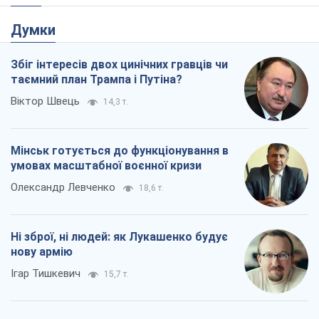
Думки
Збіг інтересів двох цинічних гравців чи
таємний план Трампа і Путіна?
Віктор Швець
14,3 т.
Мінськ готується до функціонування в
умовах масштабної воєнної кризи
Олександр Левченко
18,6 т.
Ні зброї, ні людей: як Лукашенко будує
нову армію
Ігар Тишкевич
15,7 т.