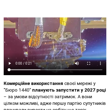
Комерційне використання
своєї мережі у
"Бюро 1440"
планують запустити у 2027 році
– за умови відсутності затримок. А вони
цілком можливі, адже першу партію супутників
планували вивести на орбіту ще торік.