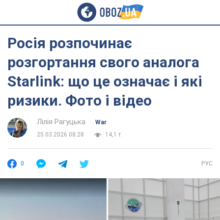
Росія розпочинає
розгортання свого аналога
Starlink: що це означає і які
ризики. Фото і відео
Лілія Рагуцька
War
25.03.2026 08:28
14,1 т.
0
РУС