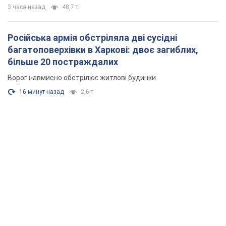
3 часа назад
48,7 т.
Російська армія обстріляла дві сусідні
багатоповерхівки в Харкові: двоє загиблих,
більше 20 постраждалих
Ворог навмисно обстрілює житлові будинки
16 минут назад
2,6 т.