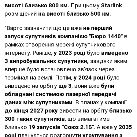
висоті близько 800 км.
При цьому
Starlink
розміщений
на висоті близько 500 км.
"Варто зазначити що це вже
не перший
запуск супутників компанією "Бюро 1440"
в
рамках створення мережі супутникового
інтернету. Раніше,
у 2023 році
було
виведено
3 випробувальних супутники,
завдяки яким
вперше було встановлено зв’язок через
термінал на землі. Потім,
у 2024 році
було
виведено на орбіту
ще 3
, вони вже
були
обладнані системою лазерної передачі
даних між супутниками
. В планах у компанії
до кінця 2027 року
вивести на орбіту
близько
300 таких супутників
, що вимагатиме
близько
19 запусків "Союз 2.1Б"
. А вже
у 2035
році
планується розгорнути
угрупування з