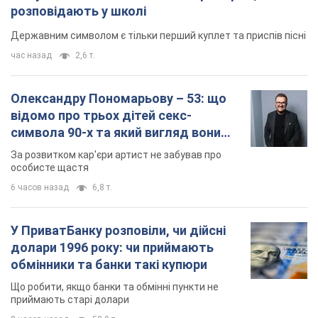
розповідають у школі
Державним символом є тільки перший куплет та приспів пісні
час назад
2,6 т.
Олександру Пономарьову – 53: що
відомо про трьох дітей секс-
символа 90-х та який вигляд вони
мають
За розвитком кар'єри артист не забував про
особисте щастя
6 часов назад
6,8 т.
У ПриватБанку розповіли, чи дійсні
долари 1996 року: чи приймають
обмінники та банки такі купюри
Що робити, якщо банки та обмінні пункти не
приймають старі долари