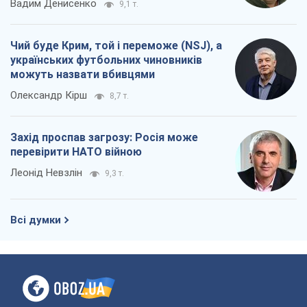
Вадим Денисенко
9,1 т.
Чий буде Крим, той і переможе (NSJ), а
українських футбольних чиновників
можуть назвати вбивцями
Олександр Кірш
8,7 т.
Захід проспав загрозу: Росія може
перевірити НАТО війною
Леонід Невзлін
9,3 т.
Всі думки