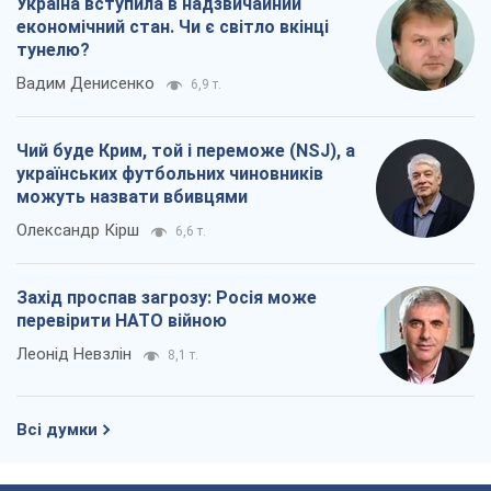
Україна вступила в надзвичайний
економічний стан. Чи є світло вкінці
тунелю?
Вадим Денисенко
6,9 т.
Чий буде Крим, той і переможе (NSJ), а
українських футбольних чиновників
можуть назвати вбивцями
Олександр Кірш
6,6 т.
Захід проспав загрозу: Росія може
перевірити НАТО війною
Леонід Невзлін
8,1 т.
Всі думки