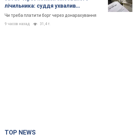
лічильника: суддя ухвалив
неочікуване рішення
Чи треба платити борг через донарахування
9 часов назад
31,4 т.
TOP NEWS