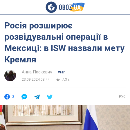
Росія розширює
розвідувальні операції в
Мексиці: в ISW назвали мету
Кремля
Анна Паскевич
War
23.09.2024 08:44
7,3 т.
2
РУС