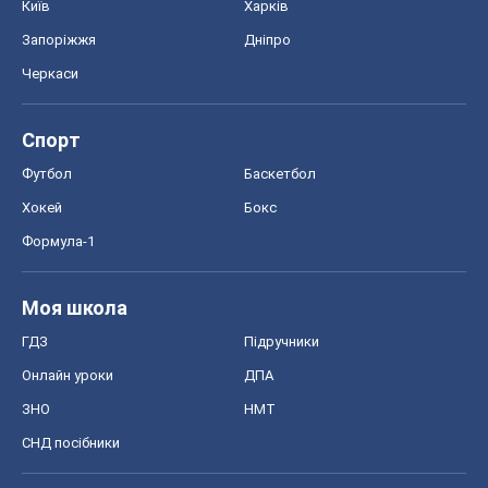
Київ
Харків
Запоріжжя
Дніпро
Черкаси
Спорт
Футбол
Баскетбол
Хокей
Бокс
Формула-1
Моя школа
ГДЗ
Підручники
Онлайн уроки
ДПА
ЗНО
НМТ
СНД посібники