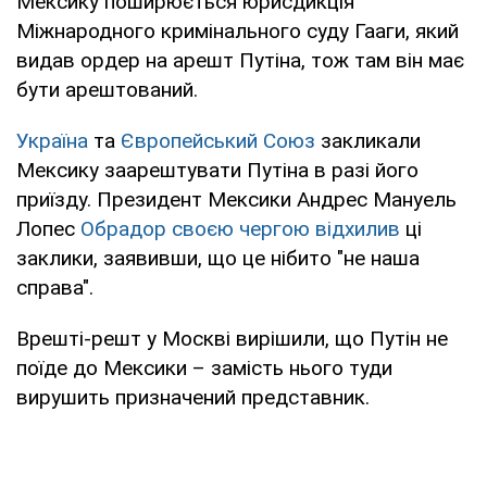
Мексику поширюється юрисдикція
Міжнародного кримінального суду Гааги, який
видав ордер на арешт Путіна, тож там він має
бути арештований.
Україна
та
Європейський Союз
закликали
Мексику заарештувати Путіна в разі його
приїзду. Президент Мексики Андрес Мануель
Лопес
Обрадор своєю чергою відхилив
ці
заклики, заявивши, що це нібито "не наша
справа".
Врешті-решт у Москві вирішили, що Путін не
поїде до Мексики – замість нього туди
вирушить призначений представник.