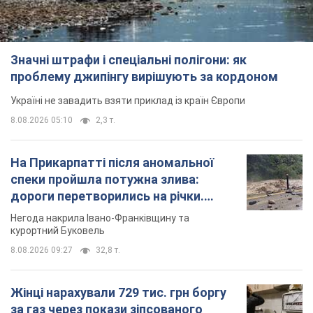
Значні штрафи і спеціальні полігони: як
проблему джипінгу вирішують за кордоном
Україні не завадить взяти приклад із країн Європи
8.08.2026 05:10
2,3 т.
На Прикарпатті після аномальної
спеки пройшла потужна злива:
дороги перетворились на річки.
Відео
Негода накрила Івано-Франківщину та
курортний Буковель
8.08.2026 09:27
32,8 т.
Жінці нарахували 729 тис. грн боргу
за газ через покази зіпсованого