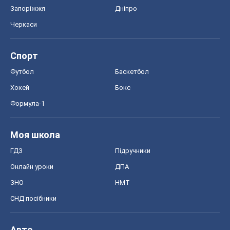
Запоріжжя
Дніпро
Черкаси
Спорт
Футбол
Баскетбол
Хокей
Бокс
Формула-1
Моя школа
ГДЗ
Підручники
Онлайн уроки
ДПА
ЗНО
НМТ
СНД посібники
Авто