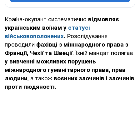
Країна-окупант систематично
відмовляє
українським воїнам у
статусі
військовополонених
.
Розслідування
проводили
фахівці з міжнародного права з
Франції, Чехії та Швеції
. Їхній мандат полягав
у вивченні можливих порушень
міжнародного гуманітарного права, прав
людини
, а також
воєнних злочинів і злочинів
проти людяності.