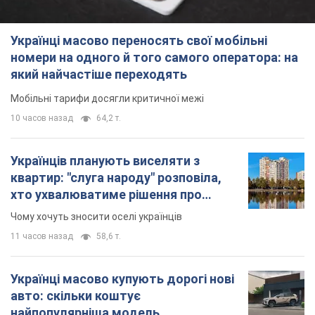
Українці масово переносять свої мобільні
номери на одного й того самого оператора: на
який найчастіше переходять
Мобільні тарифи досягли критичної межі
10 часов назад
64,2 т.
Українців планують виселяти з
квартир: "слуга народу" розповіла,
хто ухвалюватиме рішення про
знесення будинків
Чому хочуть зносити оселі українців
11 часов назад
58,6 т.
Українці масово купують дорогі нові
авто: скільки коштує
найпопулярніша модель