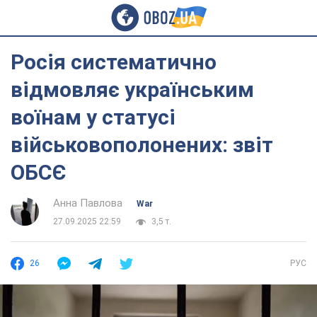
Росія систематично
відмовляє українським
воїнам у статусі
військовополонених: звіт
ОБСЄ
Анна Павлова
War
27.09.2025 22:59
3,5 т.
26
РУС