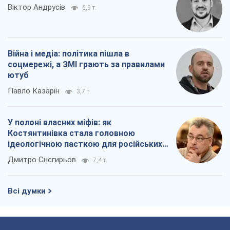
Віктор Андрусів
6,9 т.
Війна і медіа: політика пішла в
соцмережі, а ЗМІ грають за правилами
ютуб
Павло Казарін
3,7 т.
У полоні власних міфів: як
Костянтинівка стала головною
ідеологічною пасткою для російських
окупантів
Дмитро Снєгирьов
7,4 т.
Всі думки