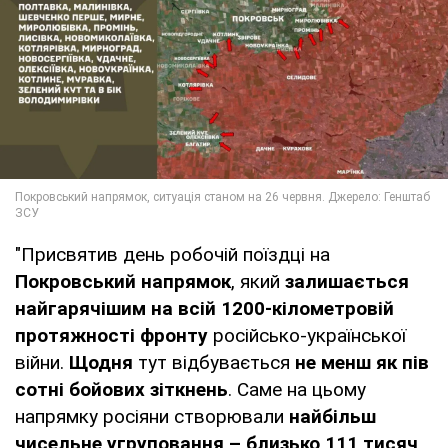
"Присвятив день робочій поїздці на
Покровський напрямок
, який
залишається
найгарячішим на всій 1200-кілометровій
протяжності фронту
російсько-української
війни.
Щодня
тут відбувається
не менш як пів
сотні бойових зіткнень
. Саме на цьому
напрямку росіяни створювали
найбільш
чисельне угруповання – близько 111 тисяч