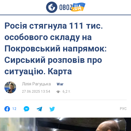
Росія стягнула 111 тис.
особового складу на
Покровський напрямок:
Сирський розповів про
ситуацію. Карта
Лілія Рагуцька
War
27.06.2025 13:54
6,2 т.
12
РУС