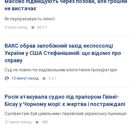
масово підвищують через позови, але грошей
не вистачає
Як перераховують пенсії
4 часа назад
80,9 т.
ВАКС обрав запобіжний захід експосолці
України у США Стефанішиній: що відомо про
справу
Суд не повністю задовольнив клопотання прокуратури
10 минут назад
2,2 т.
Росія атакувала судно під прапором Гвінеї-
Бісау у Чорному морі: є жертва і постраждалі
Суховантаж був цивільним і перевозив українську пшеницю
37 минут назад
480