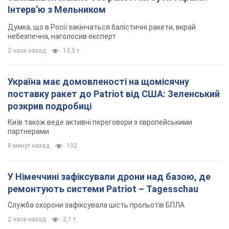
Інтерв’ю з Мельником
Думка, що в Росії закінчаться балістичні ракети, вкрай
небезпечна, наголосив експерт
2 часа назад
13,5 т.
Україна має домовленості на щомісячну
поставку ракет до Patriot від США: Зеленський
розкрив подробиці
Київ також веде активні переговори з європейськими
партнерами
8 минут назад
102
У Німеччині зафіксували дрони над базою, де
ремонтують системи Patriot – Tagesschau
Служба охорони зафіксувала шість прольотів БПЛА
2 часа назад
2,1 т.