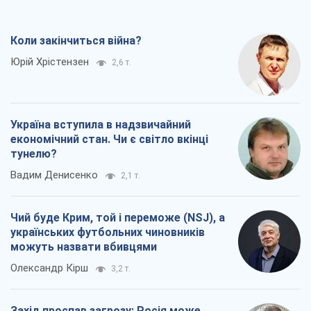
Коли закінчиться війна?
Юрій Хрістензен
2,6 т.
Україна вступила в надзвичайний
економічний стан. Чи є світло вкінці
тунелю?
Вадим Денисенко
2,1 т.
Чий буде Крим, той і переможе (NSJ), а
українських футбольних чиновників
можуть назвати вбивцями
Олександр Кірш
3,2 т.
Захід проспав загрозу: Росія може