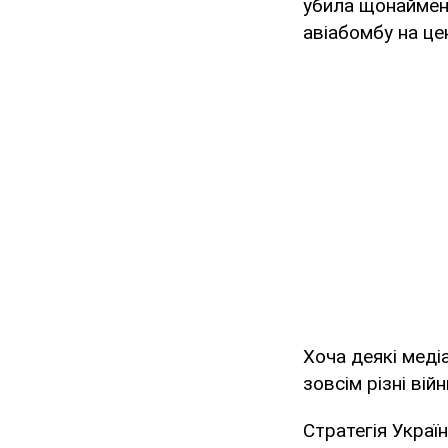
убила щонаймен
авіабомбу на це
Хоча деякі медіа
зовсім різні війн
Стратегія Украї