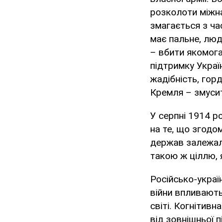
розколоти міжна
змагається з ча
має пальне, люд
– вбити якомога
підтримку Україн
жадібність, горд
Кремля – змусит
У серпні 1914 р
на те, що згодо
держав залежало
такою ж ціллю, я
Російсько-украї
війни впливають 
світі. Когнітивн
від зовнішньої 