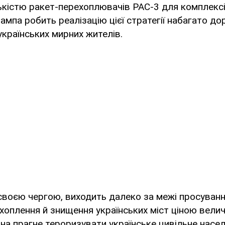
кістю ракет-перехоплювачів PAC-3 для комплексів
рампа робить реалізацію цієї стратегії набагато д
українських мирних жителів.
, своєю чергою, виходить далеко за межі просування
хоплення й знищення українських міст ціною вели
Вона прагне тероризувати українське цивільне насе