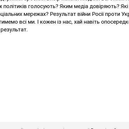
х політиків голосують? Яким медіа довіряють? Як
іальних мережах? Результат війни Росії проти Укр
тимемо всі ми. І кожен із нас, хай навіть опосеред
 результат.