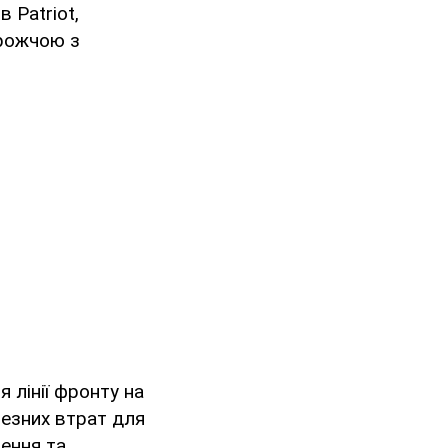
 Patriot,
орожчою з
 лінії фронту на
чезних втрат для
лення та