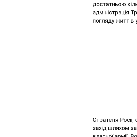
достатньою кіль
адміністрація Т
погляду життів 
Стратегія Росії
захід шляхом за
власної армії. 