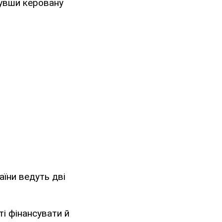
нувши керовану
аїни ведуть дві
і фінансувати й