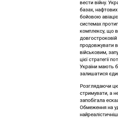
вести війну. Ук
базах, нафтових 
бойовою авіаціє
системах проти
комплексу, що в
довгостроковій 
продовжувати ві
військовим, запу
цієї стратегії п
України мають бу
залишатися єдин
Розглядаючи цю 
стримувати, а н
запобігала еска
Обмеження на уда
найреалістичніш