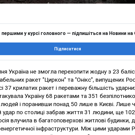
 першими у курсі головного — підпишіться на Новини на
Підписатися
ипня Україна не змогла перехопити жодну з 23 баліс
бельних ракет "Циркон" та "Онікс", випущених Рос
сі 37 крилатих ракет і переважну більшість ударни
такувала Україну 68 ракетами та 351 безпілотник
юдей і поранивши понад 50 лише в Києві. Лише ч
 удар по столиці забрав життя 31 людини, ще 102 
осія влучила в багатоповерхові житлові будинки, д
 енергетичної інфраструктури. Між цими ударами 