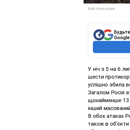
Будьте
Google
У ніч з 5 на 6 л
шести протикора
успішно збила в
Загалом Росія а
щонайменше 13 л
інший масований
В обох атаках Р
також в об'єкти