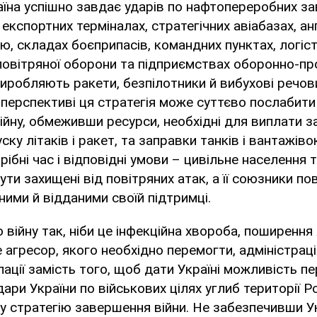
раїна успішно завдає ударів по нафтопереробних з
експортних терміналах, стратегічних авіабазах, ан
ю, складах боєприпасів, командних пунктах, логіст
повітряної оборони та підприємствах оборонно-п
иробляють ракети, безпілотники й вибухові речов
перспективі ця стратегія може суттєво послабити 
йну, обмеживши ресурси, необхідні для виплати з
ску літаків і ракет, та заправки танків і вантажіво
отрібні час і відповідні умови – цивільне населення 
ти захищені від повітряних атак, а її союзники по
ими й відданими своїй підтримці.
війну так, ніби це інфекційна хвороба, поширення 
е агресор, якого необхідно перемогти, адміністрац
лації замість того, щоб дати Україні можливість п
ри України по військових цілях углиб території Ро
у стратегію завершення війни. Не забезпечивши У