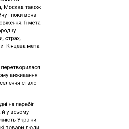
на, Москва також
ну і поки вона
овження. Її мета
ародну
и, страх,
ни. Кінцева мета
на перетворилася
якому виживання
аселення стало
ні на перебіг
а й у всьому
ежність України
Які товари люди