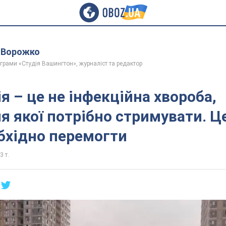
 Ворожко
грами «Студія Вашингтон», журналіст та редактор
ія – це не інфекційна хвороба,
 якої потрібно стримувати. Це
бхідно перемогти
3 т.