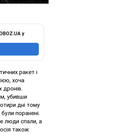
 OBOZ.UA у
тичних ракет і
ією, хоча
х дронів.
ом, убивши
отири дні тому
були поранені.
е люди спали, а
Росія також