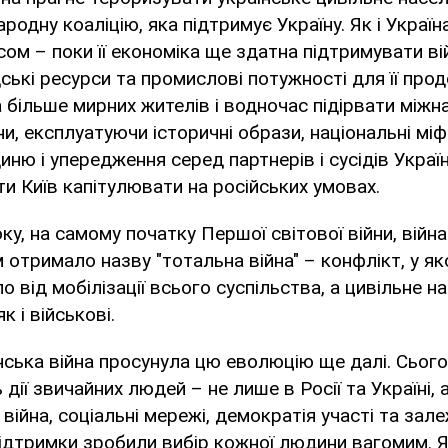
родну коаліцію, яка підтримує Україну. Як і Украї
сом – поки її економіка ще здатна підтримувати вій
ські ресурси та промислові потужності для її прод
 більше мирних жителів і водночас підірвати міжн
и, експлуатуючи історичні образи, національні міф
иню і упередження серед партнерів і сусідів Украї
и Київ капітулювати на російських умовах.
оку, на самому початку Першої світової війни, вій
м отримало назву "тотальна війна" – конфлікт, у 
 від мобілізації всього суспільства, а цивільне н
к і військові.
нська війна просунула цю еволюцію ще далі. Сьогод
дії звичайних людей – не лише в Росії та Україні, 
а війна, соціальні мережі, демократія участі та зал
підтримки зробили вибір кожної людини вагомим. 