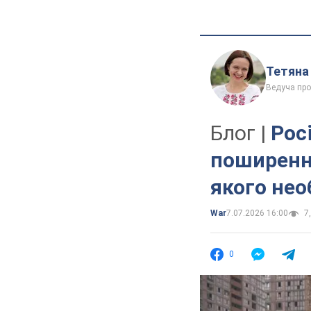
Тетяна
Ведуча про
Блог |
Рос
поширення
якого нео
War
7.07.2026 16:00
7,
0