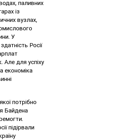
аводах, паливних
гарах із
ичних вузлах,
ромислового
ини. У
здатність Росії
арплат
к. Але для успіху
та економіка
винні
якої потрібно
ія Байдена
еремогти.
сії підірвали
країну