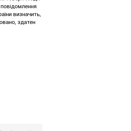
і повідомлення
аїни визначить,
ковано, здатен