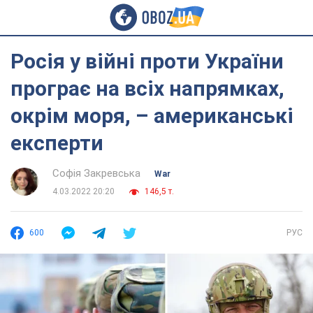
Росія у війні проти України
програє на всіх напрямках,
окрім моря, – американські
експерти
Софія Закревська
War
4.03.2022 20:20
146,5 т.
600
РУС