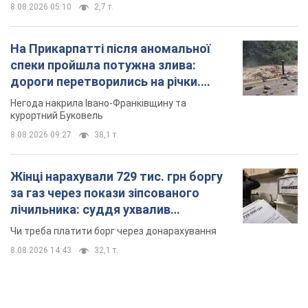
8.08.2026 05:10
2,7 т.
На Прикарпатті після аномальної
спеки пройшла потужна злива:
дороги перетворились на річки.
Відео
Негода накрила Івано-Франківщину та
курортний Буковель
8.08.2026 09:27
38,1 т.
Жінці нарахували 729 тис. грн боргу
за газ через покази зіпсованого
лічильника: суддя ухвалив
неочікуване рішення
Чи треба платити борг через донарахування
8.08.2026 14:43
32,1 т.