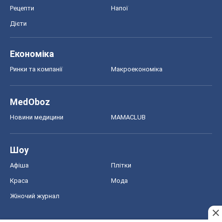
Рецепти
Напої
Дієти
Економіка
Ринки та компанії
Макроекономіка
MedOboz
Новини медицини
MAMACLUB
Шоу
Афіша
Плітки
Краса
Мода
Жіночий журнал