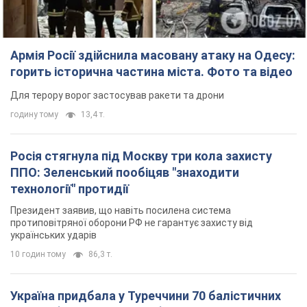
Армія Росії здійснила масовану атаку на Одесу:
горить історична частина міста. Фото та відео
Для терору ворог застосував ракети та дрони
годину тому
13,4 т.
Росія стягнула під Москву три кола захисту
ППО: Зеленський пообіцяв "знаходити
технології" протидії
Президент заявив, що навіть посилена система
протиповітряної оборони РФ не гарантує захисту від
українських ударів
10 годин тому
86,3 т.
Україна придбала у Туреччини 70 балістичних