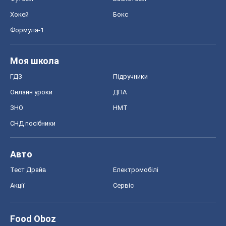
Хокей
Бокс
Формула-1
Моя школа
ГДЗ
Підручники
Онлайн уроки
ДПА
ЗНО
НМТ
СНД посібники
Авто
Тест Драйв
Електромобілі
Акції
Сервіс
Food Oboz