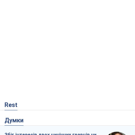
Rest
Думки
Збіг інтересів двох цинічних гравців чи