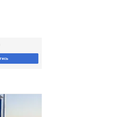
!
тись