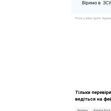
Тільки перевір
ведіться на фе
Україна
Втрати Росії