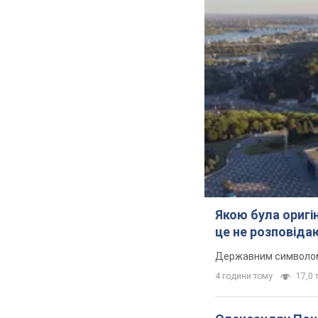
Якою була оригін
це не розповіда
Державним символом є
4 години тому
17,0 т