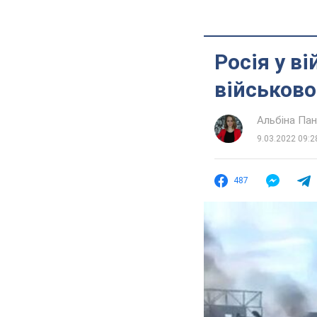
Росія у в
військово
Альбіна Па
9.03.2022 09:2
487