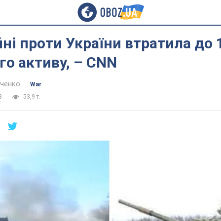
ійні проти України втратила до
го активу, – CNN
нченко
War
8
53,9 т.