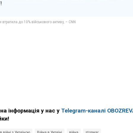
ена інформація у нас у
Telegram-каналі OBOZRE
йки!
 в війні з Україною
Війна в Україні
війна
stopwar