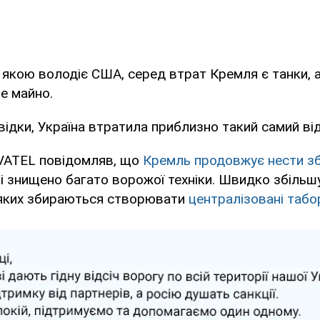
 якою володіє США, серед втрат Кремля є танки, а
ве майно.
відки, Україна втратила приблизно такий самий від
VATEL повідомляв, що
Кремль продовжує нести з
і знищено багато ворожої техніки. Швидко збільшу
 яких збираються створювати
централізовані табо