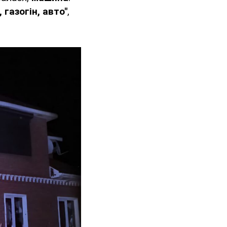
 газогін, авто"
,