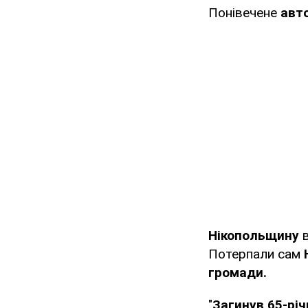
Понівечене
авт
Нікопольщину
Потерпали сам
громади.
"
Загинув 65-річ