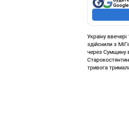
Google
Україну ввечері
здійснили з МіГі
через Сумщину в
Старокостянтино
тривога тримала