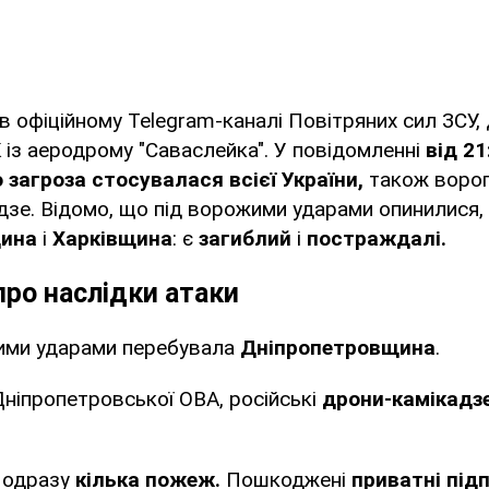
в офіційному Telegram-каналі Повітряних сил ЗСУ,
К із аеродрому "Саваслейка". У повідомленні
від 21
 загроза стосувалася всієї України,
також ворог
зе. Відомо, що під ворожими ударами опинилися,
щина
і
Харківщина
: є
загиблий
і
постраждалі.
ро наслідки атаки
жими ударами перебувала
Дніпропетровщина
.
Дніпропетровської ОВА, російські
дрони-камікадз
о одразу
кілька пожеж.
Пошкоджені
приватні під