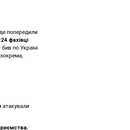
 де попередили
:24 фахівці
 бив по Україні
 зокрема,
е
атакували
приємства.