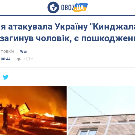
ія атакувала Україну "Кинджал
загинув чоловік, є пошкоджен
отовкін
War
 08:44
19,7 т.