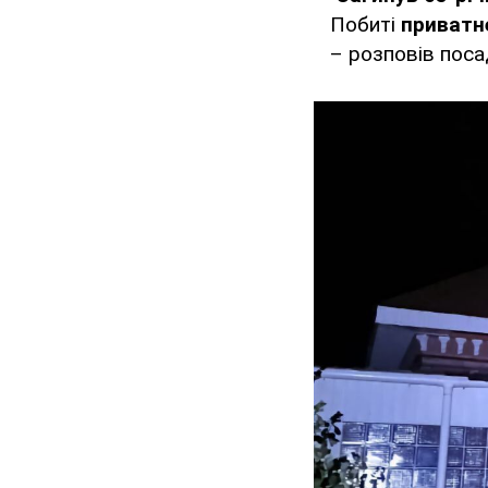
Побиті
приватне
– розповів поса