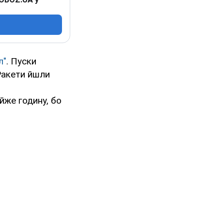
л"
. Пуски
Ракети йшли
йже годину, бо