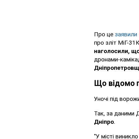
Про це
заявили
про зліт МіГ-31
наголосили, що
дронами-камікад
Дніпропетров
Що відомо п
Уночі під воро
Так, за даними 
Дніпро
.
"У місті виникл