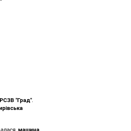
 РСЗВ "Град"
.
ирівська
валася,
машина
.