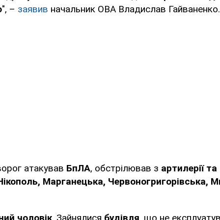
о
", –
заявив
начальник ОВА Владислав Гайваненко.
ворог атакував
БпЛА
, обстрілював з
артилерії та
Нікополь, Марганецька, Червоногригорівська, М
ний чоловік
. Зайнялися
будівля
, що не експлуату