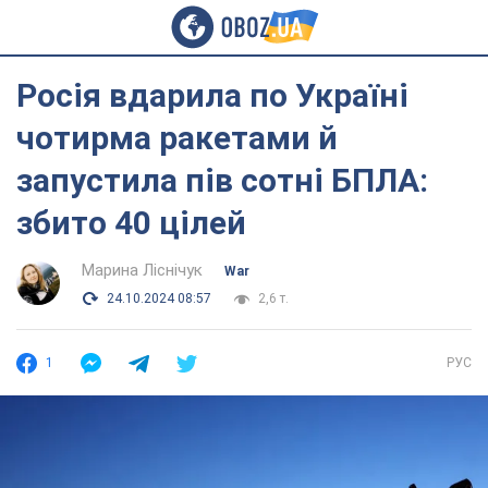
Росія вдарила по Україні
чотирма ракетами й
запустила пів сотні БПЛА:
збито 40 цілей
Марина Ліснічук
War
24.10.2024 08:57
2,6 т.
1
РУС