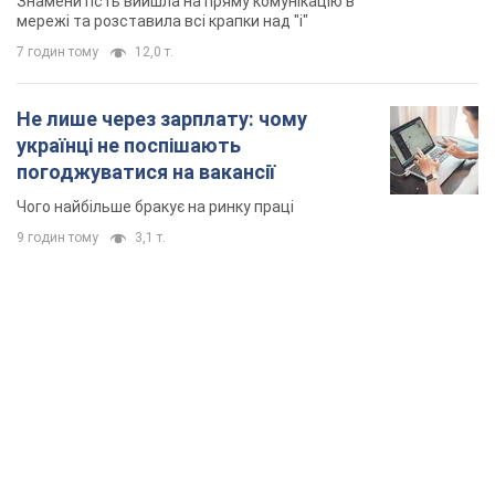
Знаменитість вийшла на пряму комунікацію в
мережі та розставила всі крапки над "і"
7 годин тому
12,0 т.
Не лише через зарплату: чому
українці не поспішають
погоджуватися на вакансії
Чого найбільше бракує на ринку праці
9 годин тому
3,1 т.