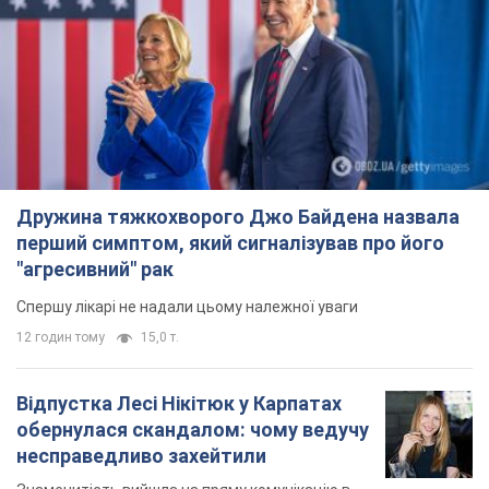
Дружина тяжкохворого Джо Байдена назвала
перший симптом, який сигналізував про його
"агресивний" рак
Спершу лікарі не надали цьому належної уваги
12 годин тому
15,0 т.
Відпустка Лесі Нікітюк у Карпатах
обернулася скандалом: чому ведучу
несправедливо захейтили