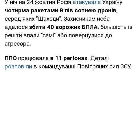
У ніч на 24 жовтня Росія
атакувала
Україну
чотирма ракетами й пів сотнею дронів
,
серед яких "Шахеди". Захисникам неба
вдалося
збити 40 ворожих БПЛА
, більшість із
решти впали "самі" або повернулися до
агресора.
ППО
працювала
в 11 регіонах
. Деталі
розповіли
в командуванні Повітряних сил ЗСУ.