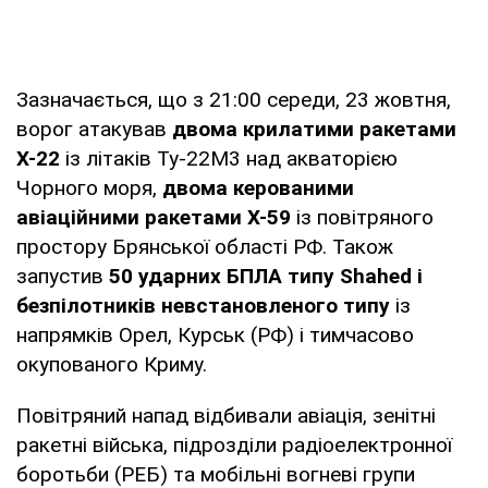
Зазначається, що з 21:00 середи, 23 жовтня,
ворог атакував
двома крилатими ракетами
Х-22
із літаків Ту-22М3 над акваторією
Чорного моря,
двома керованими
авіаційними ракетами Х-59
із повітряного
простору Брянської області РФ. Також
запустив
50 ударних БПЛА типу Shahed і
безпілотників невстановленого типу
із
напрямків Орел, Курськ (РФ) і тимчасово
окупованого Криму.
Повітряний напад відбивали авіація, зенітні
ракетні війська, підрозділи радіоелектронної
боротьби (РЕБ) та мобільні вогневі групи