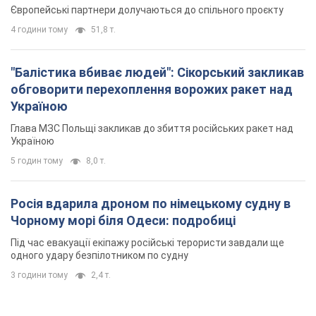
Європейські партнери долучаються до спільного проєкту
4 години тому
51,8 т.
"Балістика вбиває людей": Сікорський закликав
обговорити перехоплення ворожих ракет над
Україною
Глава МЗС Польщі закликав до збиття російських ракет над
Україною
5 годин тому
8,0 т.
Росія вдарила дроном по німецькому судну в
Чорному морі біля Одеси: подробиці
Під час евакуації екіпажу російські терористи завдали ще
одного удару безпілотником по судну
3 години тому
2,4 т.