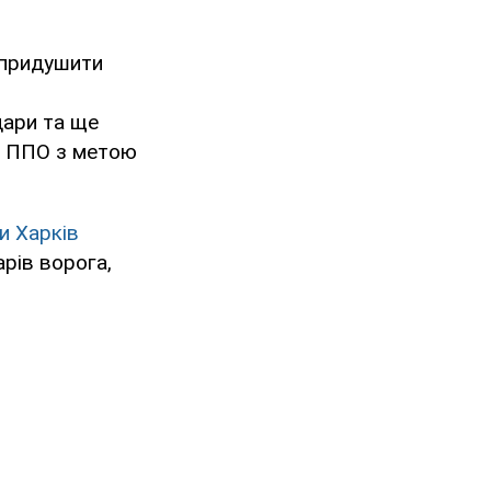
ь придушити
дари та ще
у ППО з метою
и Харків
арів ворога,