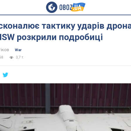
сконалює тактику ударів дрон
в ISW розкрили подробиці
тіков
War
58
3,7 т.