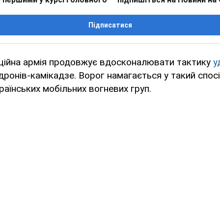
Підписатися
аційна армія продовжує вдосконалювати тактику
у
ронів-камікадзе. Ворог намагається у такий спос
раїнських мобільних вогневих груп.