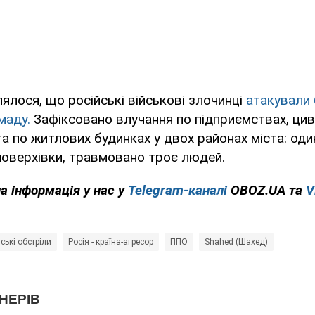
ялося, що російські військові злочинці
атакували
маду.
Зафіксовано влучання по підприємствах, цив
та по житлових будинках у двох районах міста: один
поверхівки, травмовано троє людей.
на інформація у нас у
Telegram-каналі
OBOZ.UA та
V
ські обстріли
Росія - країна-агресор
ППО
Shahed (Шахед)