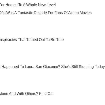
абридаємо! Тільки найважливіше - підписуйся на наш Telegram-