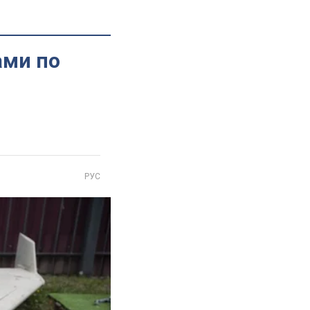
ами по
РУС