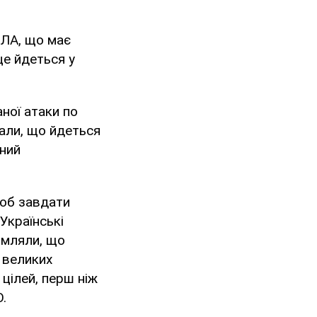
ПЛА, що має
це йдеться у
ної атаки по
вали, що йдеться
тний
щоб завдати
Українські
омляли, що
 великих
 цілей, перш ніж
.