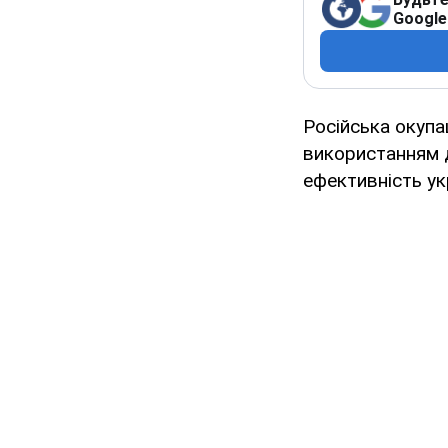
Google
Російська окуп
використанням д
ефективність ук