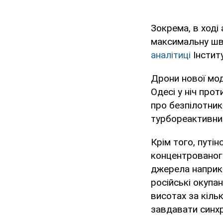
Зокрема, в ході
максимальну шви
аналітиці
Інститу
Дрони нової мод
Одесі у ніч про
про безпілотник
турбореактивни
Крім того, путі
концентрованого
джерела наприкі
російські окупа
висотах за кільк
завдавати синхр