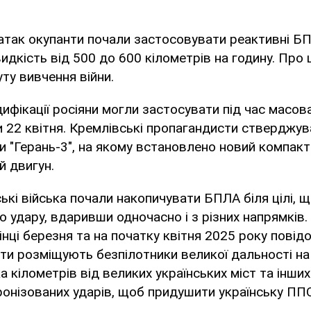
 атак окупанти почали застосовувати реактивні Б
дкість від 500 до 600 кілометрів на годину. Про 
ту вивчення війни.
ифікації росіяни могли застосувати під час масова
ти 22 квітня. Кремлівські пропагандисти стверджу
и "Герань-3", на якому встановлено новий компак
й двигун.
нські війська почали накопичувати БПЛА біля цілі, 
 удару, вдаривши одночасно і з різних напрямків. 
нці березня та на початку квітня 2025 року повід
нти розміщують безпілотники великої дальності на
а кілометрів від великих українських міст та інших
онізованих ударів, щоб придушити українську ППО