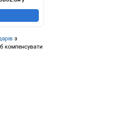
дарів
з
іб компенсувати