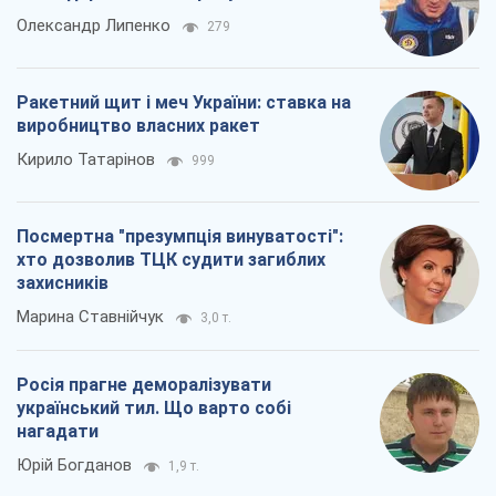
Олександр Липенко
279
Ракетний щит і меч України: ставка на
виробництво власних ракет
Кирило Татарінов
999
Посмертна "презумпція винуватості":
хто дозволив ТЦК судити загиблих
захисників
Марина Ставнійчук
3,0 т.
Росія прагне деморалізувати
український тил. Що варто собі
нагадати
Юрій Богданов
1,9 т.