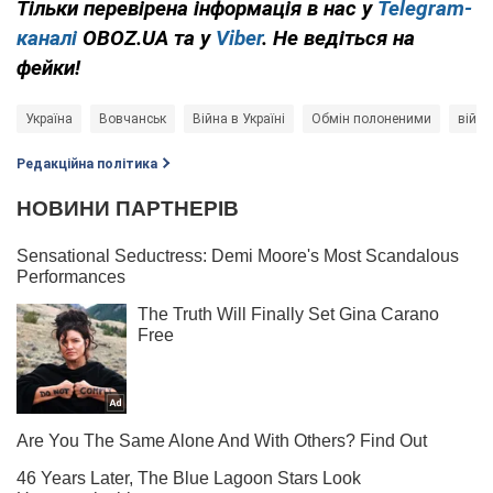
Тільки перевірена інформація в нас у
Telegram-
каналі
OBOZ.UA та у
Viber
. Не ведіться на
фейки!
Україна
Вовчанськ
Війна в Україні
Обмін полоненими
війсь
Редакційна політика