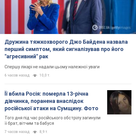
Дружина тяжкохворого Джо Байдена назвала
перший симптом, який сигналізував про його
"агресивний" рак
Спершу лікарі не надали цьому належної уваги
6 часов назад
10,0 т.
Її вбила Росія: померла 13-річна
дівчинка, поранена внаслідок
російської атаки на Сумщину. Фото
Того дня під час російського обстрілу загинули
її брат, вітчим та бабуся
7 часов назад
8,9 т.