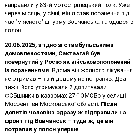
направили у 83-й мотострілецький полк. Уже
через місяць, у січні, він дістав поранення під
час "м'ясного" штурму Вовчанська та здався в
полон.
20.06.2025, згідно зі стамбульськими
домовленостями, Сактаагай був
повернутий у Росію як військовополонений
із пораненнями
. Вдома він жодного лікування
не отримав – та й додому не потрапив. Два
тижні його утримували й допитували
ФСБшники в казармах 27-ї ОМСБр у селищі
Мосрентген Московської області.
Після
допитів чоловіка одразу ж відправили на
фронт під Вовчанськ – туди ж, де він
потрапив у полон уперше
.