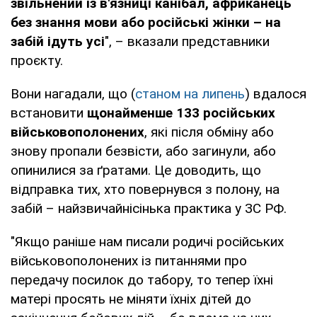
звільнений із в'язниці канібал, африканець
без знання мови або російські жінки – на
забій ідуть усі
", – вказали представники
проєкту.
Вони нагадали, що (
станом на липень
) вдалося
встановити
щонайменше 133 російських
військовополонених
, які після обміну або
знову пропали безвісти, або загинули, або
опинилися за ґратами. Це доводить, що
відправка тих, хто повернувся з полону, на
забій – найзвичайнісінька практика у ЗС РФ.
"Якщо раніше нам писали родичі російських
військовополонених із питаннями про
передачу посилок до табору, то тепер їхні
матері просять не міняти їхніх дітей до