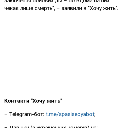
закінчення бойових дій – бо вдома на них
чекає лише смерть", – заявили в "Хочу жить".
Контакти "Хочу жить"
– Telegram-бот:
t.me/spasisebyabot
;
– Дзвінки (з українських номерів) на: