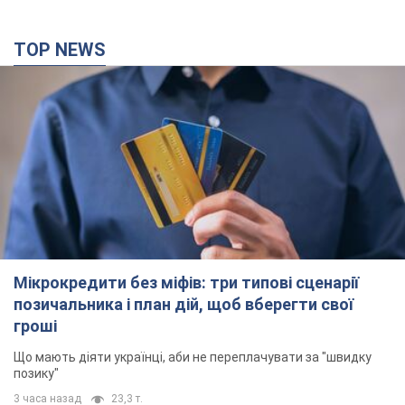
TOP NEWS
Мікрокредити без міфів: три типові сценарії
позичальника і план дій, щоб вберегти свої
гроші
Що мають діяти українці, аби не переплачувати за "швидку
позику"
3 часа назад
23,3 т.