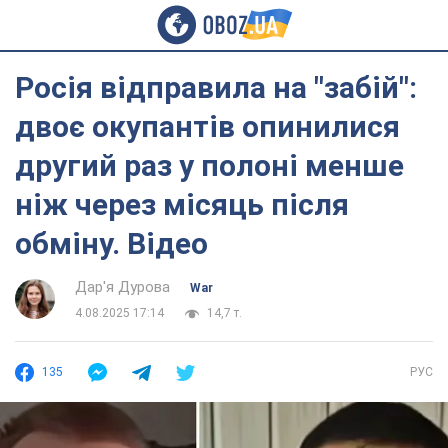
Росія відправила на "забій":
двоє окупантів опинилися
другий раз у полоні менше
ніж через місяць після
обміну. Відео
Дар'я Дурова
War
4.08.2025 17:14
14,7 т.
135
РУС