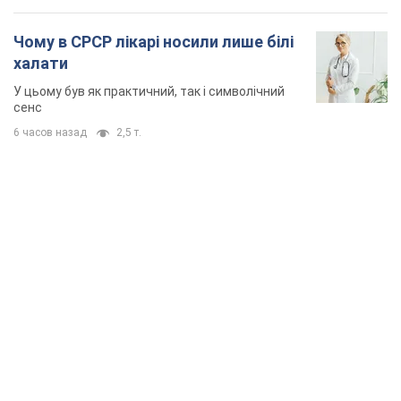
Чому в СРСР лікарі носили лише білі
халати
У цьому був як практичний, так і символічний
сенс
6 часов назад
2,5 т.