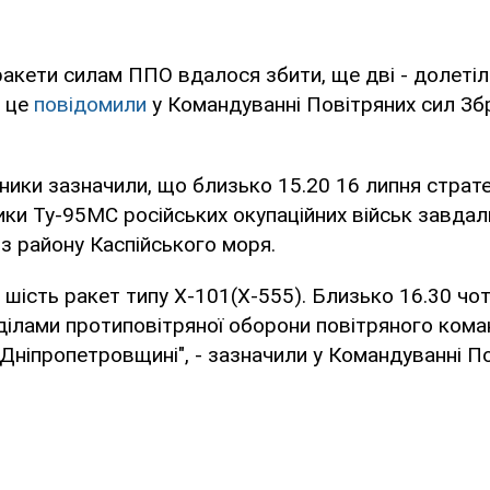
акети силам ППО вдалося збити, ще дві - долетіл
 це
повідомили
у Командуванні Повітряних сил Зб
сники зазначили, що близько 15.20 16 липня страте
ки Ту-95МС російських окупаційних військ завдал
 з району Каспійського моря.
 шість ракет типу Х-101(Х-555). Близько 16.30 чо
ілами протиповітряної оборони повітряного коман
 Дніпропетровщині", - зазначили у Командуванні По