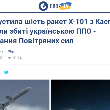
устила шість ракет Х-101 з Кас
ли збиті українською ППО -
ання Повітряних сил
ка
War
07
51,0 т.