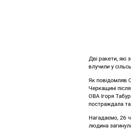
Дві ракети, які 
влучили у сільс
Як повідомляв O
Черкащині після
ОВА Ігоря Табур
постраждала та
Нагадаємо, 26 
людина загинула