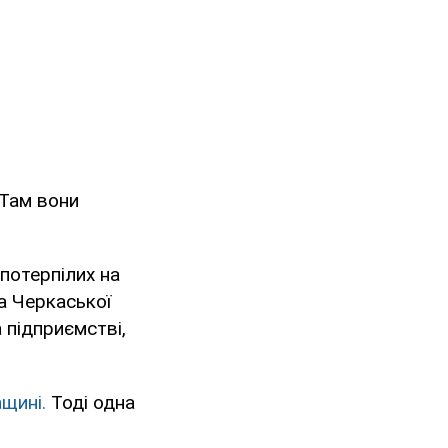
 Там вони
потерпілих на
а Черкаської
 підприємстві,
ащині.
Тоді одна