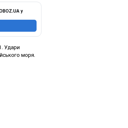
 OBOZ.UA у
1. Удари
йського моря.