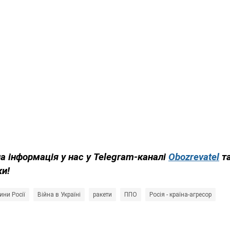
на інформація у нас у Telegram-каналі
Obozrevatel
т
ки!
ини Росії
Війна в Україні
ракети
ППО
Росія - країна-агресор