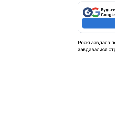
Будьте
Google
Росія завдала п
завдавалися ст