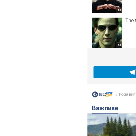
Росія випу
Важливе