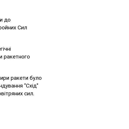
и до
ройних Сил
гічні
и ракетного
тири ракети було
дування "Схід"
вітряних сил.