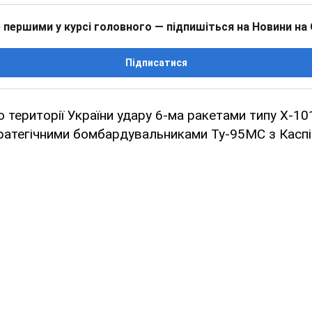
 першими у курсі головного — підпишіться на Новини на
Підписатися
о території України удару 6-ма ракетами типу Х-10
ратегічними бомбардувальниками Ту-95МС з Каспі