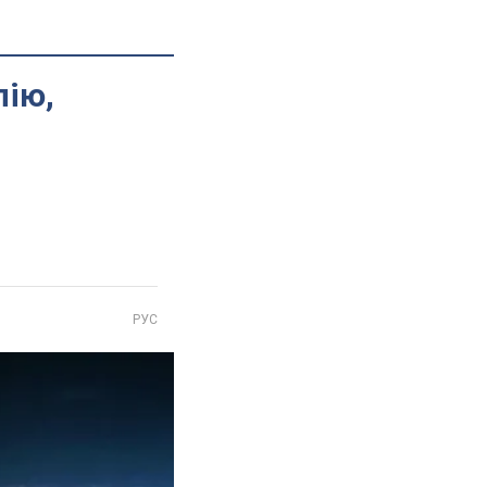
пію,
РУС