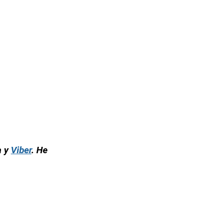
а у
Viber
. Не