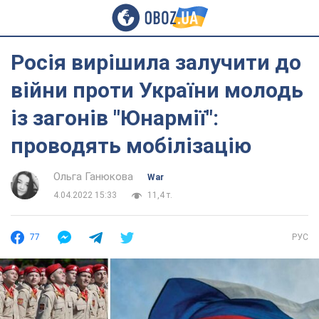
Росія вирішила залучити до
війни проти України молодь
із загонів "Юнармії":
проводять мобілізацію
Ольга Ганюкова
War
4.04.2022 15:33
11,4 т.
77
РУС