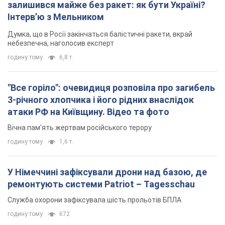
залишився майже без ракет: як бути Україні?
Інтерв’ю з Мельником
Думка, що в Росії закінчаться балістичні ракети, вкрай
небезпечна, наголосив експерт
годину тому
6,8 т.
"Все горіло": очевидиця розповіла про загибель
3-річного хлопчика і його рідних внаслідок
атаки РФ на Київщину. Відео та фото
Вічна пам'ять жертвам російського терору
годину тому
1,6 т.
У Німеччині зафіксували дрони над базою, де
ремонтують системи Patriot – Tagesschau
Служба охорони зафіксувала шість прольотів БПЛА
годину тому
672