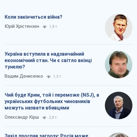
Коли закінчиться війна?
Юрій Хрістензен
1,8 т.
Україна вступила в надзвичайний
економічний стан. Чи є світло вкінці
тунелю?
Вадим Денисенко
1,3 т.
Чий буде Крим, той і переможе (NSJ), а
українських футбольних чиновників
можуть назвати вбивцями
Олександр Кірш
2,8 т.
Захід проспав загрозу: Росія може