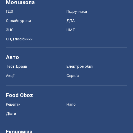
Моя школа
ГДЗ
Підручники
Онлайн уроки
ДПА
ЗНО
НМТ
СНД посібники
Авто
Тест Драйв
Електромобілі
Акції
Сервіс
Food Oboz
Рецепти
Напої
Дієти
Економіка