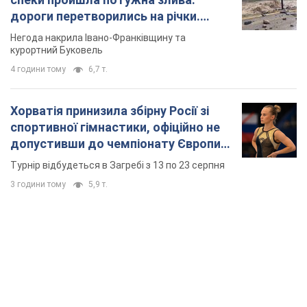
дороги перетворились на річки.
Відео
Негода накрила Івано-Франківщину та
курортний Буковель
4 години тому
6,7 т.
Хорватія принизила збірну Росії зі
спортивної гімнастики, офіційно не
допустивши до чемпіонату Європи
основних спортсменів
Турнір відбудеться в Загребі з 13 по 23 серпня
3 години тому
5,9 т.