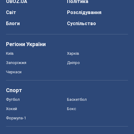
OBOZ.UA
Політика
Світ
Розслідування
Блоги
Суспільство
Регіони України
Київ
Харків
Запоріжжя
Дніпро
Черкаси
Спорт
Футбол
Баскетбол
Хокей
Бокс
Формула-1