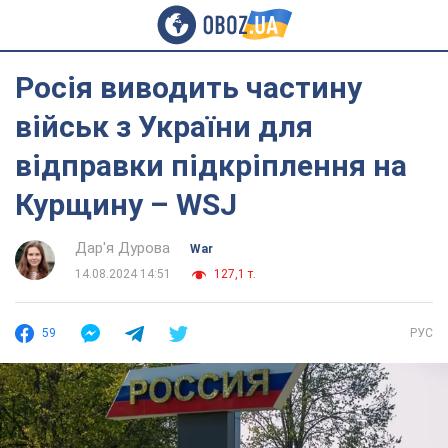
Росія виводить частину
військ з України для
відправки підкріплення на
Курщину – WSJ
Дар'я Дурова
War
14.08.2024 14:51
127,1 т.
59
РУС