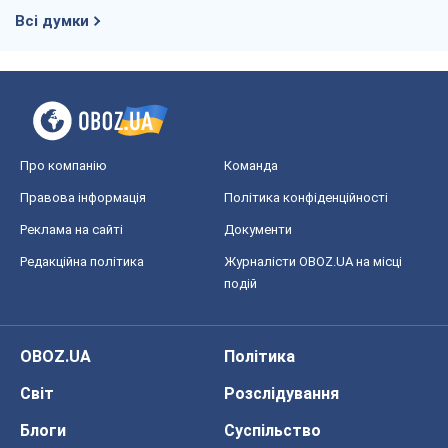
подій
OBOZ.UA
Політика
Світ
Розслідування
Блоги
Суспільство
Регіони України
Київ
Харків
Запоріжжя
Дніпро
Черкаси
Спорт
Футбол
Баскетбол
Хокей
Бокс