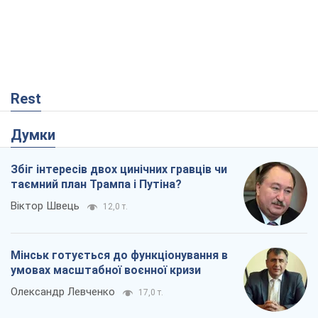
Віктор Швець
12,0 т.
Мінськ готується до функціонування в
умовах масштабної воєнної кризи
Олександр Левченко
17,0 т.
Ні зброї, ні людей: як Лукашенко будує
нову армію
Ігар Тишкевич
14,4 т.