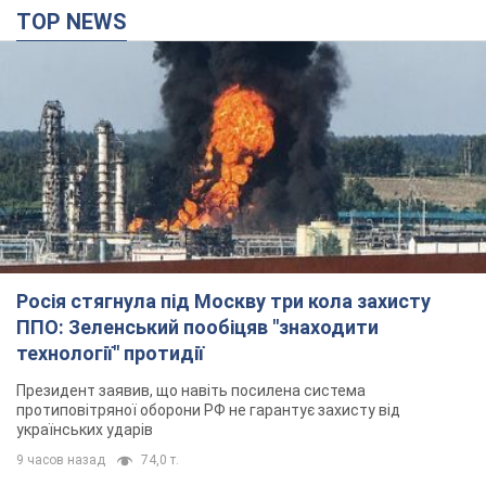
ППО: Зеленський пообіцяв "знаходити
технології" протидії
Президент заявив, що навіть посилена система
протиповітряної оборони РФ не гарантує захисту від
українських ударів
9 часов назад
74,0 т.
Україна придбала у Туреччини 70 балістичних
ракет і багато іншого озброєння: у Держдепі
США оприлюднили список
Держдеп вже поставив до відома американський Конгрес
10 часов назад
13,3 т.
"Нас почули на одне вухо": у містах України 24-й
день поспіль тривають мітинги на підтримку
Федорова. Фото і відео