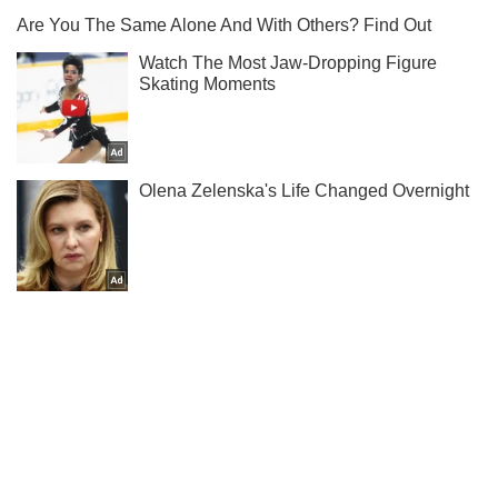
Підпишись на наш Telegram. Надсилаємо лише "гарячі"
новини!
Підписатись
Підписатись
Росія виводить частину...