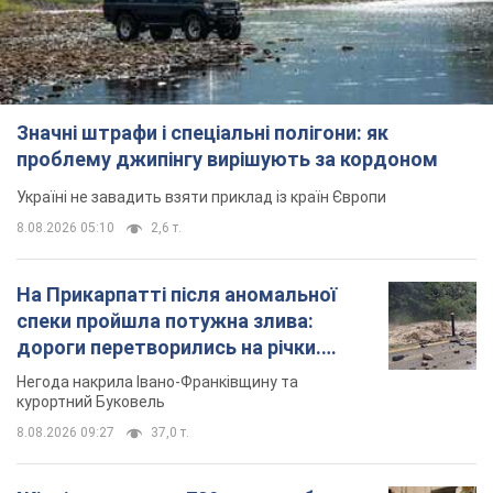
спеки пройшла потужна злива:
дороги перетворились на річки.
Відео
Негода накрила Івано-Франківщину та
курортний Буковель
8.08.2026 09:27
37,0 т.
Жінці нарахували 729 тис. грн боргу
за газ через покази зіпсованого
лічильника: суддя ухвалив
неочікуване рішення
Чи треба платити борг через донарахування
8.08.2026 14:43
31,9 т.