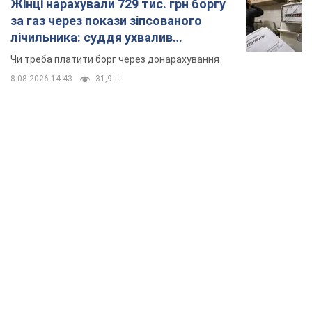
TOP NEWS
Росія стягнула під Москву три кола захисту