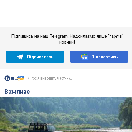
Важливе
Значні штрафи і спеціальні полігони: як
проблему джипінгу вирішують за кордоном
Україні не завадить взяти приклад із країн Європи
8.08.2026 05:10
2,6 т.
На Прикарпатті після аномальної