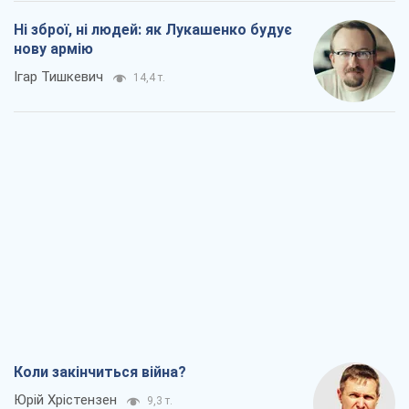
Коли закінчиться війна?
Юрій Хрістензен
9,3 т.
Україна вступила в надзвичайний
економічний стан. Чи є світло вкінці
тунелю?
Вадим Денисенко
7,6 т.
Чий буде Крим, той і переможе (NSJ), а
українських футбольних чиновників
можуть назвати вбивцями