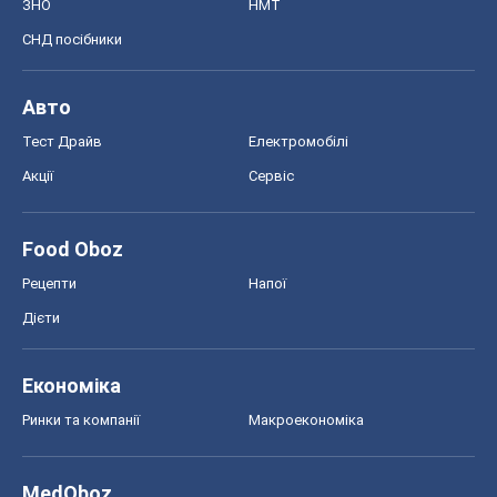
Дієти
Економіка
Ринки та компанії
Макроекономіка
MedOboz
Новини медицини
MAMACLUB
Шоу
Афіша
Плітки
Краса
Мода
Жіночий журнал