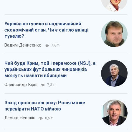
Олександр Кірш
7,3 т.
Захід проспав загрозу: Росія може
перевірити НАТО війною
Леонід Невзлін
8,5 т.
Всі думки
Про компанію
Команда
Правова інформація
Політика конфіденційності
Реклама на сайті
Документи
Редакційна політика
Журналісти OBOZ.UA на місці