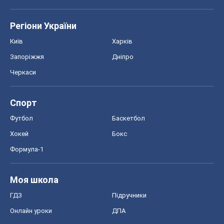
Формула-1
Моя школа
ГДЗ
Підручники
Онлайн уроки
ДПА
ЗНО
НМТ
СНД посібники
Авто
Тест Драйв
Електромобілі
Акції
Сервіс
Food Oboz
Рецепти
Напої