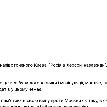
 напівоточеного Києва, "Росія в Херсоні назавжди"
о це все були договорняки і маніпуляції, мовляв, з
датів у цьому немає.
 пам'ятають свою війну проти Москви як таку, в як
янському натиску і зберегти незалежність.