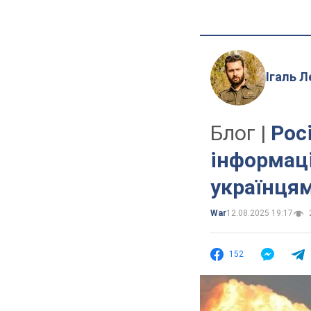
Ігаль Л
Блог |
Рос
інформаці
українця
War
12.08.2025 19:17
152