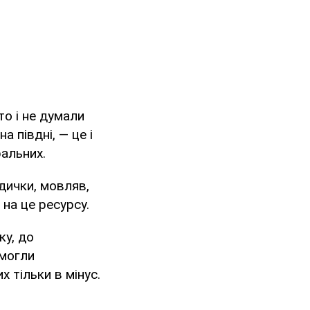
о і не думали
а півдні, — це і
ральних.
дички, мовляв,
 на це ресурсу.
ку, до
змогли
 тільки в мінус.