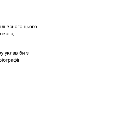
алі всього цього
 свого,
зу уклав би з
ріографії