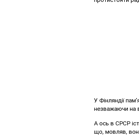
У Фінляндії пам'
незважаючи на в
А ось в СРСР іс
що, мовляв, вони