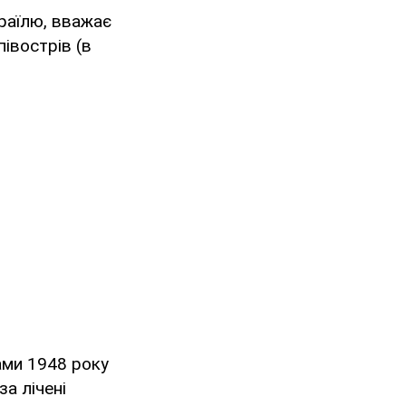
зраїлю, вважає
івострів (в
ами 1948 року
за лічені