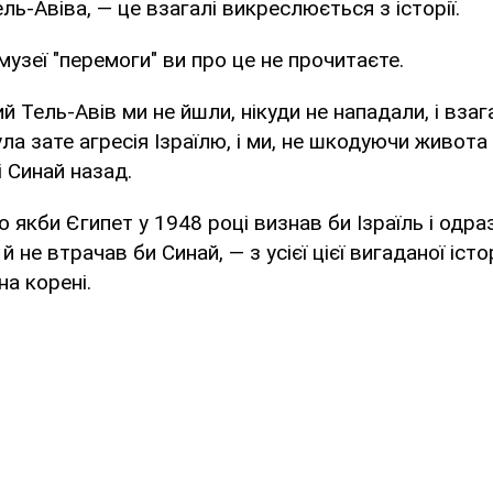
ль-Авіва, — це взагалі викреслюється з історії.
музеї "перемоги" ви про це не прочитаєте.
й Тель-Авів ми не йшли, нікуди не нападали, і взаг
ула зате агресія Ізраїлю, і ми, не шкодуючи живота
 Синай назад.
 якби Єгипет у 1948 році визнав би Ізраїль і одра
 й не втрачав би Синай, — з усієї цієї вигаданої істо
а корені.