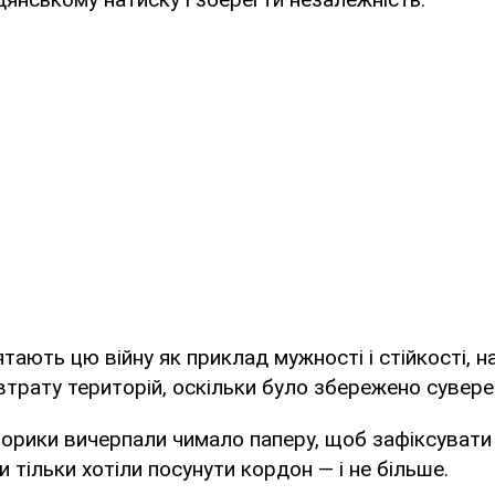
ятають цю війну як приклад мужності і стійкості, н
трату територій, оскільки було збережено суверен
торики вичерпали чимало паперу, щоб зафіксувати в
 тільки хотіли посунути кордон — і не більше.