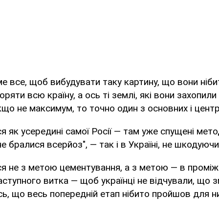
 все, щоб вибудувати таку картину, що вони нібит
оряти всю країну, а ось ті землі, які вони захопили н
якщо не максимум, то точно один з основних і цент
я як усередині самої Росії — там уже спущені мето
 не бралися всерйоз", — так і в Україні, не шкодуючи
я не з метою цементування, а з метою — в проміж
аступного витка — щоб українці не відчували, що 
ь, що весь попередній етап нібито пройшов для них