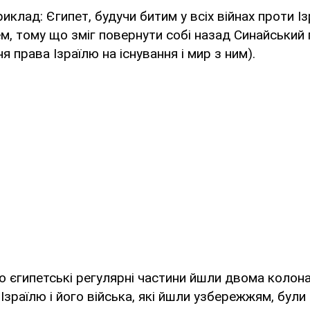
риклад: Єгипет, будучи битим у всіх війнах проти І
, тому що зміг повернути собі назад Синайський п
я права Ізраїлю на існування і мир з ним).
о єгипетські регулярні частини йшли двома колон
зраїлю і його війська, які йшли узбережжям, були 