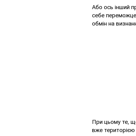
Або ось інший п
себе переможцем
обмін на визнанн
При цьому те, щ
вже територією І