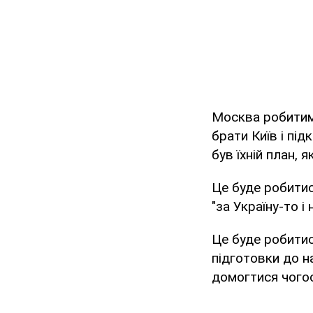
Москва робитиме
брати Київ і підк
був їхній план, 
Це буде робитис
"за Україну-то і
Це буде робитис
підготовки до н
домогтися чогос