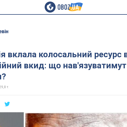
евін
ія вклала колосальний ресурс 
йний вкид: що нав'язуватимут
м?
29,8 т.