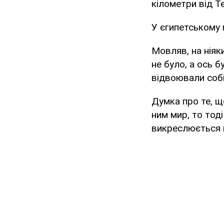
кілометри від Те
У єгипетському 
Мовляв, на ніяки
не було, а ось б
відвоювали собі
Думка про те, що
ним мир, то тоді
викреслюється н