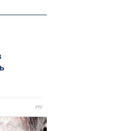
в
ь
РУС