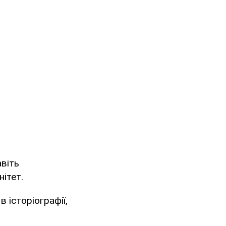
авіть
ітет.
 історіографії,