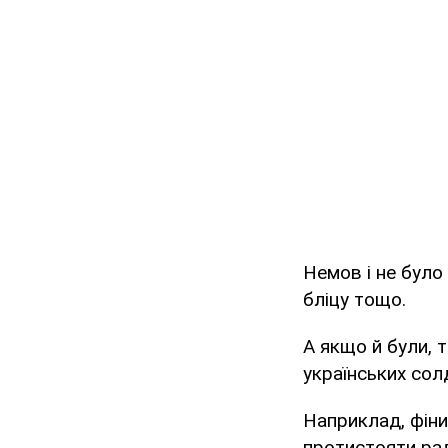
Немов і не було
бліцу тощо.
А якщо й були, т
українських сол
Наприклад, фіни
протистояти рад