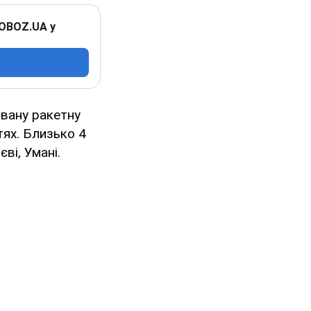
 OBOZ.UA у
овану ракетну
тях. Близько 4
ві, Умані.