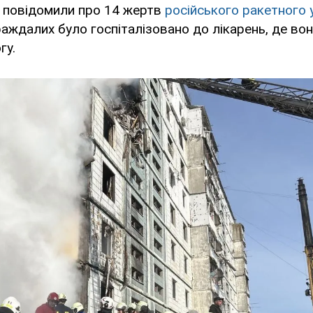
0 повідомили про 14 жертв
російського ракетного 
аждалих було госпіталізовано до лікарень, де во
гу.