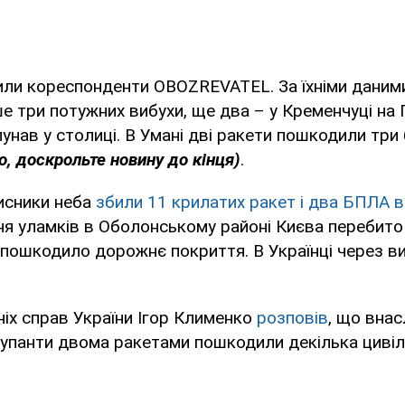
ли кореспонденти OBOZREVATEL. За їхніми даними,
 три потужних вибухи, ще два – у Кременчуці на 
унав у столиці. В Умані дві ракети пошкодили три
о, доскрольте новину до кінця)
.
исники неба
збили 11 крилатих ракет і два БПЛА 
ня уламків в Оболонському районі Києва перебито
 пошкодило дорожнє покриття. В Українці через в
ніх справ України Ігор Клименко
розповів
, що внас
купанти двома ракетами пошкодили декілька цивіл