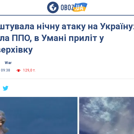
штувала нічну атаку на Україну:
а ППО, в Умані приліт у
ерхівку
War
 09:38
129,0 т.