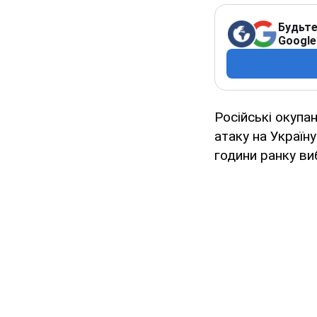
Будьте
Google
Російські окупа
атаку на Україн
години ранку виб