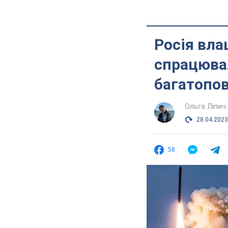
Росія вла
спрацювал
багатопов
Ольга Ліпич
28.04.2023
58