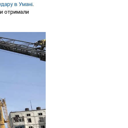
удару в Умані
.
ни отримали