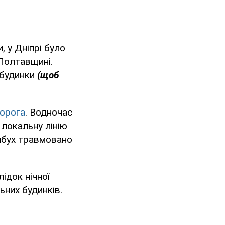
 у Дніпрі було
Полтавщині.
 будинки
(щоб
ворога
. Водночас
 локальну лінію
ибух травмовано
лідок нічної
ьних будинків.