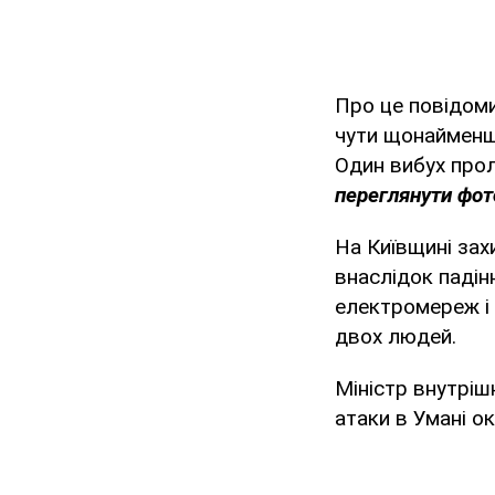
Про це повідоми
чути щонайменше
Один вибух прол
переглянути фот
На Київщині зах
внаслідок падін
електромереж і
двох людей.
Міністр внутріш
атаки в Умані о