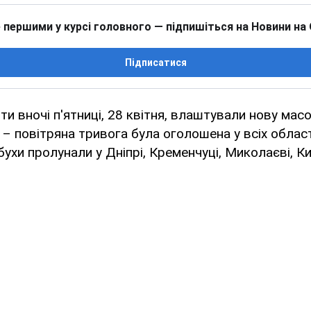
 першими у курсі головного — підпишіться на Новини на
Підписатися
нти вночі п'ятниці, 28 квітня, влаштували нову мас
у – повітряна тривога була оголошена у всіх облас
ухи пролунали у Дніпрі, Кременчуці, Миколаєві, Киє