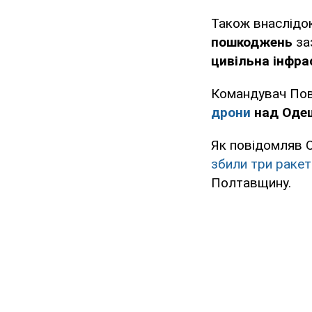
Також внаслідок
пошкоджень
за
цивільна інфра
Командувач Пов
дрони
над Оде
Як повідомляв O
збили три ракет
Полтавщину.