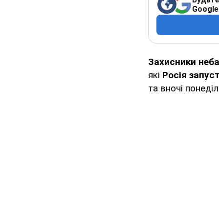
Google
Захисники неб
які
Росія запус
та вночі понеділ