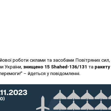
ойової роботи силами та засобами Повітряних сил, у
и України,
знищено 15 Shahed-136/131
та
ракету
перемоги!" – йдеться у повідомленні.