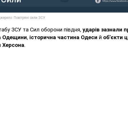
абу ЗСУ та Сил оборони півдня,
ударів зазнали 
а
Одещини
,
історична частина Одеси
й
об’єкти ц
и Херсона
.