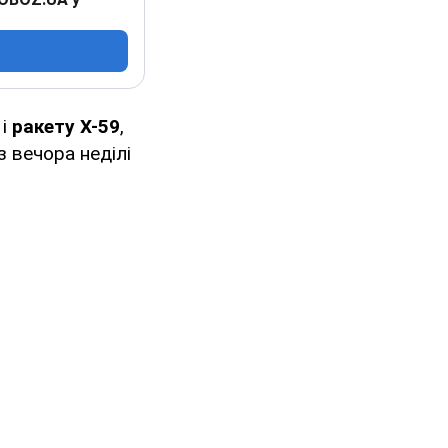
 і
ракету Х-59
,
з вечора неділі