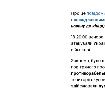
Про це
повідом
пошкодженнями
новину до кінця)
"З 20:00 вечора
атакували Украї
військові.
Зокрема, було
в
повітряного пр
протикорабельн
території окупо
здійснювали
пу