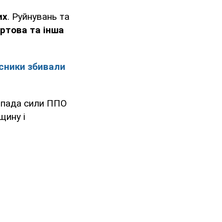
их
. Руйнувань та
ртова та інша
исники збивали
топада сили ППО
щину і