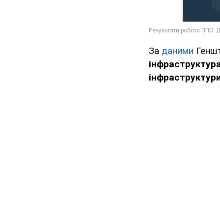
За
даними
Геншт
інфраструктур
інфраструктур