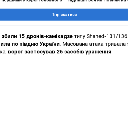
Підписатися
а
збили 15 дронів-камікадзе
типу Shahed-131/136
тила
по півдню України
. Масована атака тривала 
ка,
ворог застосував 26 засобів ураження
.