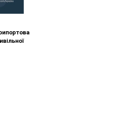
припортова
ивільної