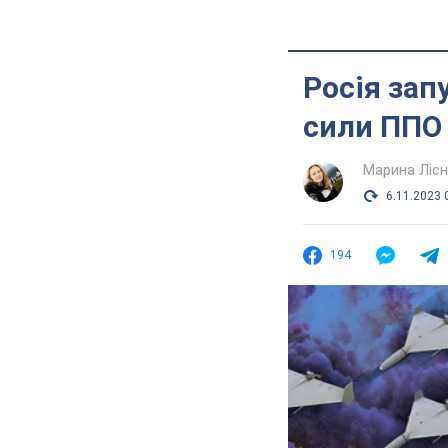
Росія запу
сили ППО 
Марина Лісн
6.11.2023 
194