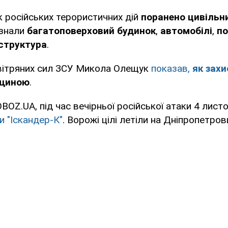
 російських терористичних дій
поранено цивільн
знали
багатоповерховий будинок
,
автомобілі
,
по
структура
.
ітряних сил ЗСУ Микола Олещук
показав,
як зах
щиною
.
BOZ.UA, під час вечірньої російської атаки 4 лис
и "Іскандер-К"
. Ворожі цілі летіли на Дніпропетров