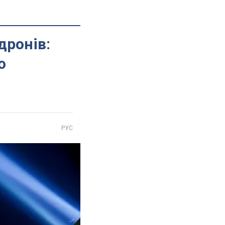
дронів:
о
РУС