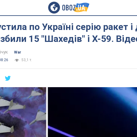
стила по Україні серію ракет і 
збили 15 "Шахедів" і Х-59. Віде
ічук
War
08:26
53,1 т.