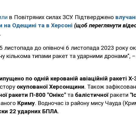
или
в Повітряних силах ЗСУ. Підтверджено
влучан
 на Одещині та в Херсоні
(щоб переглянути віде
.
 5 листопада до опівночі 6 листопада 2023 року о
ну кількома типами ракет та ударними дронами", 
ипущено по одній керованій авіаційній ракеті Х-
остору
окупованої Херсонщини
. Також зафіксова
ої ракети П-800 "Онікс"
та
балістичної
ракети
"
ваного
Криму
. Водночас із району мису Чауда (Кри
ски 22 ударних БПЛА
.