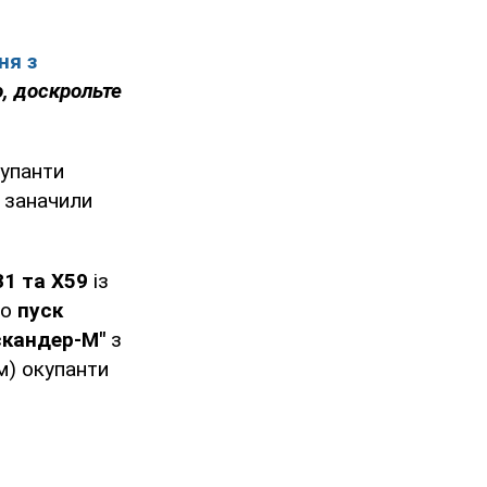
ня з
о, доскрольте
купанти
– заначили
31 та Х59
із
но
пуск
Іскандер-М"
з
м) окупанти