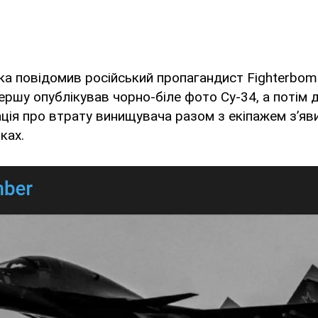
ка повідомив російський пропагандист Fighterbomb
першу опублікував чорно-біле фото Су-34, а потім
ція про втрату винищувача разом з екіпажем зʼяви
ках.