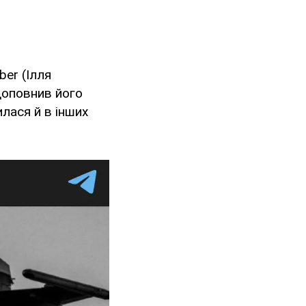
er (Ілля
 доповнив його
лася й в інших