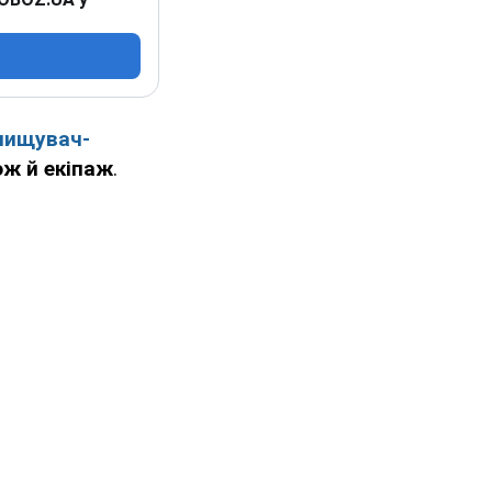
нищувач-
ож й екіпаж
.