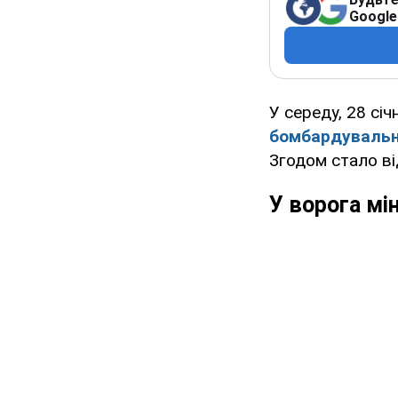
Google
У середу, 28 січ
бомбардувальн
Згодом стало в
У ворога мі