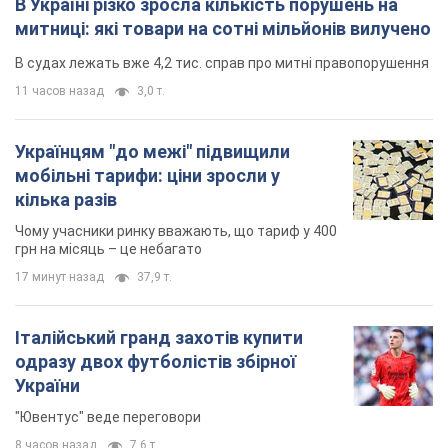
В Україні різко зросла кількість порушень на
митниці: які товари на сотні мільйонів вилучено
В судах лежать вже 4,2 тис. справ про митні правопорушення
11 часов назад
3,0 т.
Українцям "до межі" підвищили
мобільні тарифи: ціни зросли у
кілька разів
Чому учасники ринку вважають, що тариф у 400
грн на місяць – це небагато
17 минут назад
37,9 т.
Італійський гранд захотів купити
одразу двох футболістів збірної
України
"Ювентус" веде переговори
8 часов назад
7,6 т.