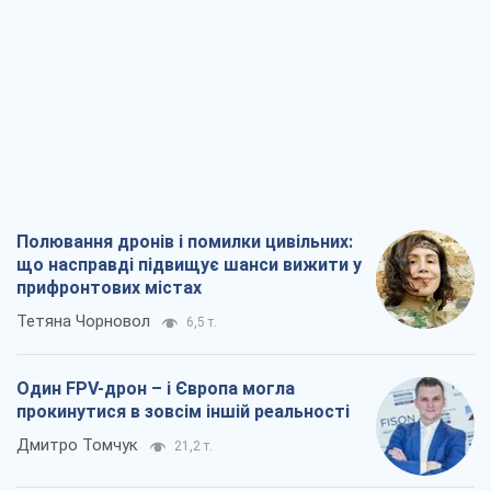
Полювання дронів і помилки цивільних:
що насправді підвищує шанси вижити у
прифронтових містах
Тетяна Чорновол
6,5 т.
Один FPV-дрон – і Європа могла
прокинутися в зовсім іншій реальності
Дмитро Томчук
21,2 т.