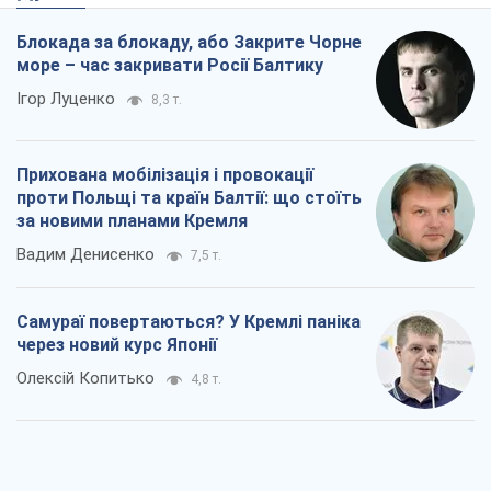
Блокада за блокаду, або Закрите Чорне
море – час закривати Росії Балтику
Ігор Луценко
8,3 т.
Прихована мобілізація і провокації
проти Польщі та країн Балтії: що стоїть
за новими планами Кремля
Вадим Денисенко
7,5 т.
Самураї повертаються? У Кремлі паніка
через новий курс Японії
Олексій Копитько
4,8 т.