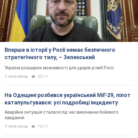
Вперше в історії у Росії немає безпечного
стратегічного тилу, – Зеленський
Україна розширює можливості для ударів углиб Росії
2 часа назад
22,1 т.
На Одещині розбився український МіГ-29, пілот
катапультувався: усі подробиці інциденту
Аварійна ситуація сталася під час виконання бойового
завдання
3 часа назад
16,1 т.