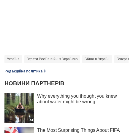
Україна
Втрати Росії в війні з Україною
Війна в Україні
Генераль
Редакційна політика