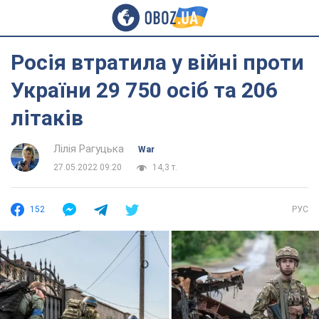
Росія втратила у війні проти
України 29 750 осіб та 206
літаків
Лілія Рагуцька
War
27.05.2022 09:20
14,3 т.
152
РУС