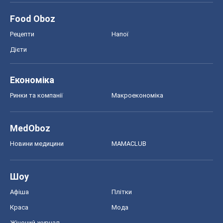
Food Oboz
Рецепти
Напої
Дієти
Економіка
Ринки та компанії
Макроекономіка
MedOboz
Новини медицини
MAMACLUB
Шоу
Афіша
Плітки
Краса
Мода
Жіночий журнал