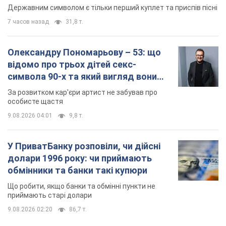
Державним символом є тільки перший куплет та приспів пісні
7 часов назад
31,8 т.
Олександру Пономарьову – 53: що
відомо про трьох дітей секс-
символа 90-х та який вигляд вони
мають
За розвитком кар'єри артист не забував про
особисте щастя
9.08.2026 04:01
9,8 т.
У ПриватБанку розповіли, чи дійсні
долари 1996 року: чи приймають
обмінники та банки такі купюри
Що робити, якщо банки та обмінні пункти не
приймають старі долари
9.08.2026 02:20
86,7 т.