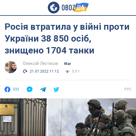
Росія втратила у війні проти
України 38 850 осіб,
знищено 1704 танки
Олексій Лютіков
War
21.07.2022 11:12
5,9 т.
332
РУС