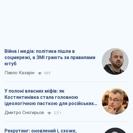
Війна і медіа: політика пішла в
соцмережі, а ЗМІ грають за правилами
ютуб
Павло Казарін
669
У полоні власних міфів: як
Костянтинівка стала головною
ідеологічною пасткою для російських
окупантів
Дмитро Снєгирьов
2,5 т.
Рекрутинг: оновлений і, схоже,