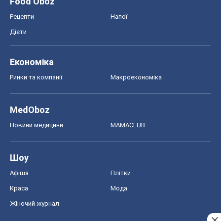
Food Oboz
Рецепти
Напої
Дієти
Економіка
Ринки та компанії
Макроекономіка
MedOboz
Новини медицини
MAMACLUB
Шоу
Афіша
Плітки
Краса
Мода
Жіночий журнал