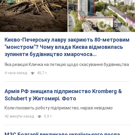
Києво-Печерську лавру закриють 80-метровим
"монстром"? Чому влада Києва відмовилась
зупиняти будівництво хмарочоса
"московського вірянина"
Яка реакція Кличка на петицію щодо скасування будівництва
4 часа назад
45,7 т.
Армія РФ знищила підприємство Kromberg &
Schubert у Житомирі. Фото
Коли поновить роботу підприємство, наразі невідомо
42 минуты назад
5,9 т.
МЗС Болгарії викликало українського посла