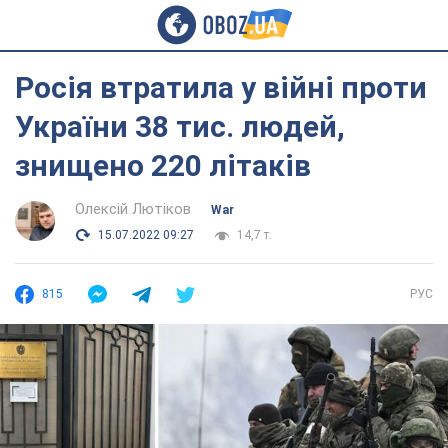
Росія втратила у війні проти
України 38 тис. людей,
знищено 220 літаків
Олексій Лютіков
War
15.07.2022 09:27
14,7 т.
815
РУС