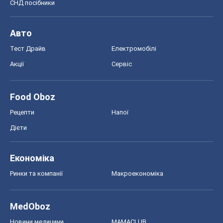
СНД посібники
Авто
Тест Драйв
Електромобілі
Акції
Сервіс
Food Oboz
Рецепти
Напої
Дієти
Економіка
Ринки та компанії
Макроекономіка
MedOboz
Новини медицини
MAMACLUB