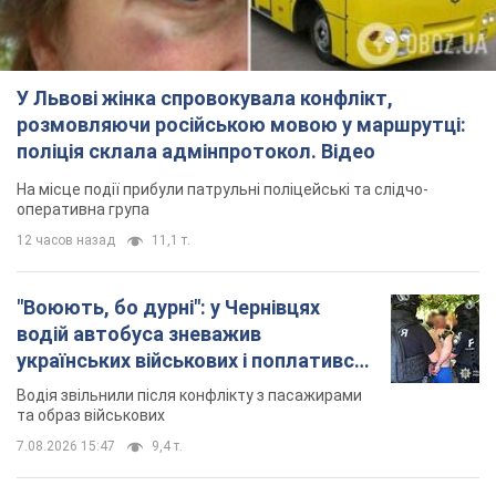
У Львові жінка спровокувала конфлікт,
розмовляючи російською мовою у маршрутці:
поліція склала адмінпротокол. Відео
На місце події прибули патрульні поліцейські та слідчо-
оперативна група
12 часов назад
11,1 т.
"Воюють, бо дурні": у Чернівцях
водій автобуса зневажив
українських військових і поплатився.
Відео
Водія звільнили після конфлікту з пасажирами
та образ військових
7.08.2026 15:47
9,4 т.