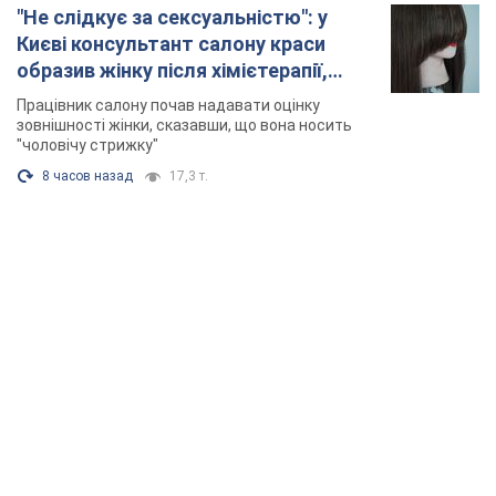
"Не слідкує за сексуальністю": у
Києві консультант салону краси
образив жінку після хімієтерапії,
розгорівся скандал. Фото
Працівник салону почав надавати оцінку
зовнішності жінки, сказавши, що вона носить
"чоловічу стрижку"
8 часов назад
17,3 т.