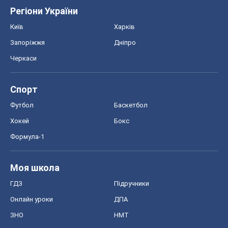
Регіони України
Київ
Харків
Запоріжжя
Дніпро
Черкаси
Спорт
Футбол
Баскетбол
Хокей
Бокс
Формула-1
Моя школа
ГДЗ
Підручники
Онлайн уроки
ДПА
ЗНО
НМТ