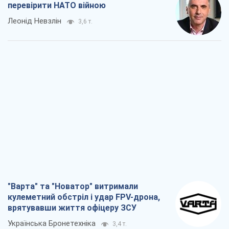
перевірити НАТО війною
Леонід Невзлін
3,6 т.
"Варта" та "Новатор" витримали
кулеметний обстріл і удар FPV-дрона,
врятувавши життя офіцеру ЗСУ
Українська Бронетехніка
3,4 т.