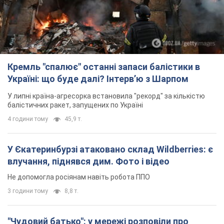
Кремль "спалює" останні запаси балістики в
Україні: що буде далі? Інтерв’ю з Шарпом
У липні країна-агресорка встановила "рекорд" за кількістю
балістичних ракет, запущених по Україні
4 години тому
45,9 т.
У Єкатеринбурзі атаковано склад Wildberries: є
влучання, піднявся дим. Фото і відео
Не допомогла росіянам навіть робота ППО
3 години тому
8,8 т.
"Чудовий батько": у мережі розповіли про