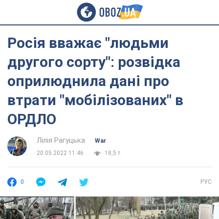
Росія вважає "людьми
другого сорту": розвідка
оприлюднила дані про
втрати "мобілізованих" в
ОРДЛО
Лілія Рагуцька
War
20.05.2022 11:46
18,5 т.
0
РУС