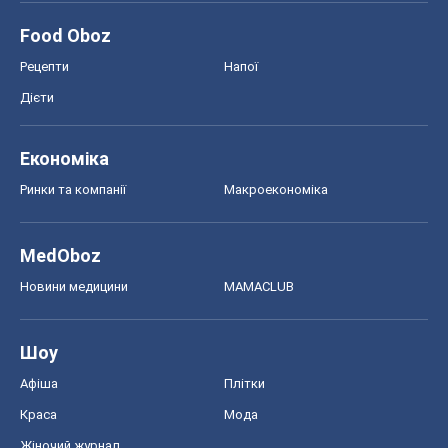
Food Oboz
Рецепти
Напої
Дієти
Економіка
Ринки та компанії
Макроекономіка
MedOboz
Новини медицини
MAMACLUB
Шоу
Афіша
Плітки
Краса
Мода
Жіночий журнал