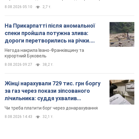
8.08.2026 05:10
2,7 т.
На Прикарпатті після аномальної
спеки пройшла потужна злива:
дороги перетворились на річки.
Відео
Негода накрила Івано-Франківщину та
курортний Буковель
8.08.2026 09:27
38,2 т.
Жінці нарахували 729 тис. грн боргу
за газ через покази зіпсованого
лічильника: суддя ухвалив
неочікуване рішення
Чи треба платити борг через донарахування
8.08.2026 14:43
32,1 т.