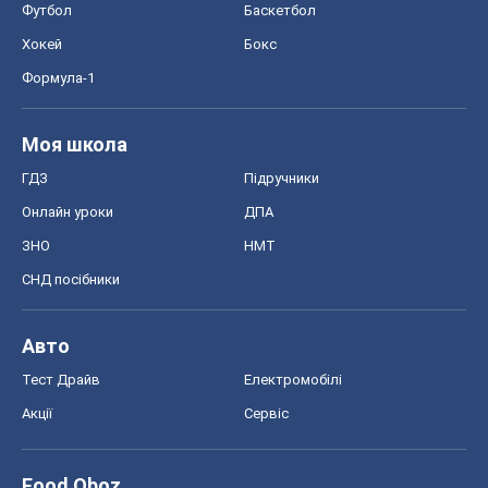
Футбол
Баскетбол
Хокей
Бокс
Формула-1
Моя школа
ГДЗ
Підручники
Онлайн уроки
ДПА
ЗНО
НМТ
СНД посібники
Авто
Тест Драйв
Електромобілі
Акції
Сервіс
Food Oboz