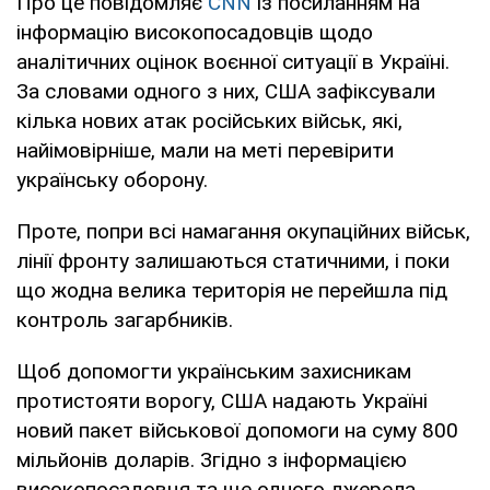
Про це повідомляє
CNN
із посиланням на
інформацію високопосадовців щодо
аналітичних оцінок воєнної ситуації в Україні.
За словами одного з них, США зафіксували
кілька нових атак російських військ, які,
найімовірніше, мали на меті перевірити
українську оборону.
Проте, попри всі намагання окупаційних військ,
лінії фронту залишаються статичними, і поки
що жодна велика територія не перейшла під
контроль загарбників.
Щоб допомогти українським захисникам
протистояти ворогу, США надають Україні
новий пакет військової допомоги на суму 800
мільйонів доларів. Згідно з інформацією
високопосадовця та ще одного джерела