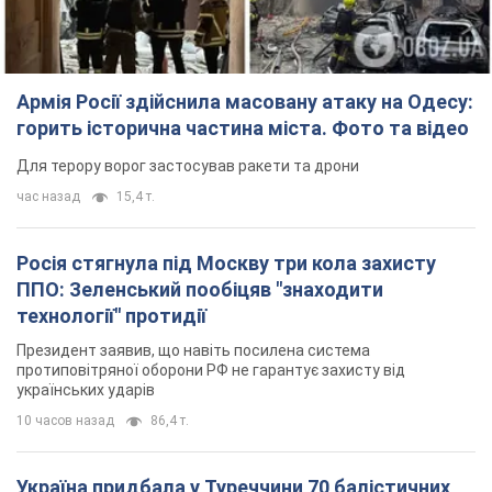
Армія Росії здійснила масовану атаку на Одесу:
горить історична частина міста. Фото та відео
Для терору ворог застосував ракети та дрони
час назад
15,4 т.
Росія стягнула під Москву три кола захисту
ППО: Зеленський пообіцяв "знаходити
технології" протидії
Президент заявив, що навіть посилена система
протиповітряної оборони РФ не гарантує захисту від
українських ударів
10 часов назад
86,4 т.
Україна придбала у Туреччини 70 балістичних