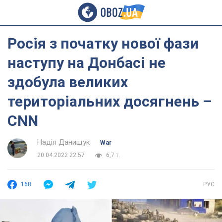
Росія з початку нової фази
наступу на Донбасі не
здобула великих
територіальних досягнень –
CNN
Надія Данищук
War
20.04.2022 22:57
6,7 т.
168
РУС