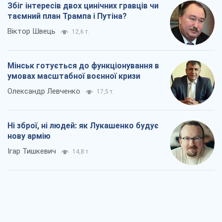
Збіг інтересів двох цинічних гравців чи
таємний план Трампа і Путіна?
Віктор Швець
12,6 т.
Мінськ готується до функціонування в
умовах масштабної воєнної кризи
Олександр Левченко
17,5 т.
Ні зброї, ні людей: як Лукашенко будує
нову армію
Ігар Тишкевич
14,8 т.