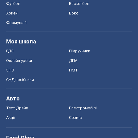
Футбол
Баскетбол
Хокей
Бокс
Формула-1
Моя школа
ГДЗ
Підручники
Онлайн уроки
ДПА
ЗНО
НМТ
СНД посібники
Авто
Тест Драйв
Електромобілі
Акції
Сервіс
Food Oboz