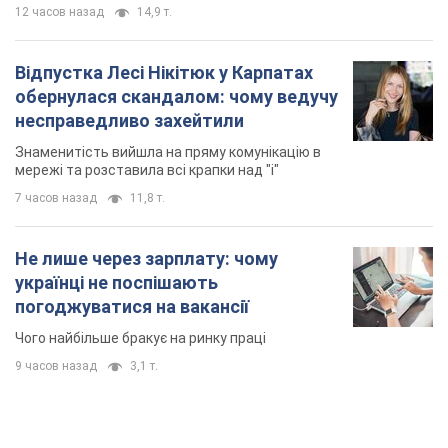
12 часов назад
14,9 т.
Відпустка Лесі Нікітюк у Карпатах
обернулася скандалом: чому ведучу
несправедливо захейтили
Знаменитість вийшла на пряму комунікацію в
мережі та розставила всі крапки над "і"
7 часов назад
11,8 т.
Не лише через зарплату: чому
українці не поспішають
погоджуватися на вакансії
Чого найбільше бракує на ринку праці
9 часов назад
3,1 т.