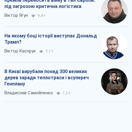
Кремль переносить війну в тил Європи:
під загрозою критична логістика
Віктор Ягун
9,4 т.
На якому боці історії виступає Дональд
Трамп?
Віктор Каспрук
7,7 т.
В Києві вирубали понад 300 великих
дерев заради теплотраси і всупереч
Генплану
Владислав Самойленко
1,3 т.