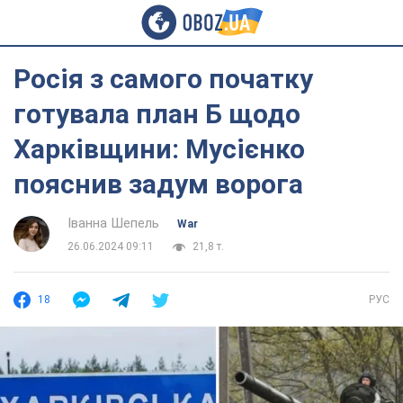
Росія з самого початку
готувала план Б щодо
Харківщини: Мусієнко
пояснив задум ворога
Іванна Шепель
War
26.06.2024 09:11
21,8 т.
18
РУС