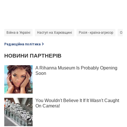
Війна в Україні
Наступ на Харківщині
Росія - країна-агресор
Оле
Редакційна політика