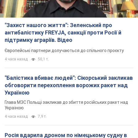
"Захист нашого життя": Зеленський про
антибалістику FREYJA, санкції проти Росії й
підтримку аграріїв. Відео
Європейські партнери долучаються до спільного проєкту
4 часа назад
50,1 т.
"Балістика вбиває людей": Сікорський закликав
обговорити перехоплення ворожих ракет над
Україною
Глава МЗС Польщі закликав до збиття російських ракет над
Україною
4 часа назад
7,9 т.
Росія вдарила дроном по німецькому судну в