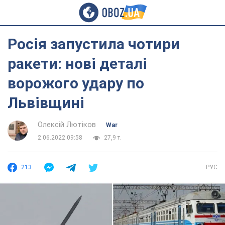
Росія запустила чотири
ракети: нові деталі
ворожого удару по
Львівщині
Олексій Лютіков
War
2.06.2022 09:58
27,9 т.
213
РУС