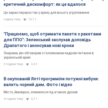
критичний дискомфорт: як це вдалося
Це зараз переростає у кризу для всього угруповання
годину тому
10,1 т.
"Працюємо, щоб отримати пакети з ракетами
для ППО": Зеленський заслухав доповідь
Драпатого і анонсував нові кроки
Зокрема, він обговорив з головкомом кадрові питання в
українській армії
3 години тому
2,4 т.
В окупованій Ялті прогриміли потужні вибухи:
валить чорний дим. Фото і відео
Місто, ймовірно, опинилося під атакою дронів
4 години тому
5,7 т.