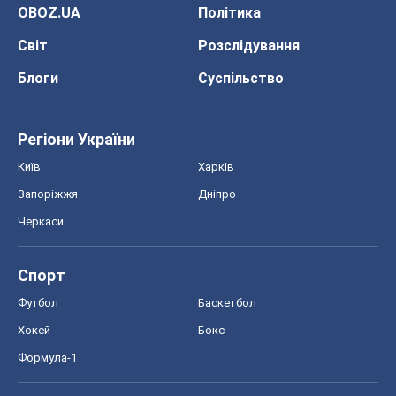
OBOZ.UA
Політика
Світ
Розслідування
Блоги
Суспільство
Регіони України
Київ
Харків
Запоріжжя
Дніпро
Черкаси
Спорт
Футбол
Баскетбол
Хокей
Бокс
Формула-1