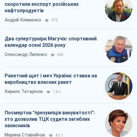
скоротили експорт російських
нафтопродуктів
Андрій Клименко
972
Два супертурніри Магучіх: спортивний
календар осені 2026 року
Олександр Липенко
606
Ракетний щит і меч України: ставка на
виробництво власних ракет
Кирило Татарінов
1,6 т.
Посмертна "презумпція винуватості":
хто дозволив ТЦК судити загиблих
захисників
Марина Ставнійчук
4,1 т.