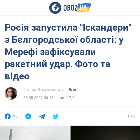
Росія запустила "Іскандери"
з Бєлгородської області: у
Мерефі зафіксували
ракетний удар. Фото та
відео
Софія Закревська
War
30.05.2022 00:48
17,2 т.
96
РУС