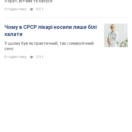
її брат, вітчим та бабуся
9 годин тому
9,5 т.
Чому в СРСР лікарі носили лише білі
халати
У цьому був як практичний, так і символічний
сенс
8 годин тому
3,9 т.