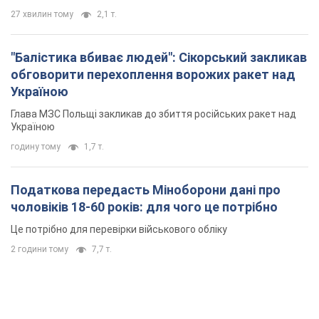
27 хвилин тому
2,1 т.
"Балістика вбиває людей": Сікорський закликав
обговорити перехоплення ворожих ракет над
Україною
Глава МЗС Польщі закликав до збиття російських ракет над
Україною
годину тому
1,7 т.
Податкова передасть Міноборони дані про
чоловіків 18-60 років: для чого це потрібно
Це потрібно для перевірки військового обліку
2 години тому
7,7 т.