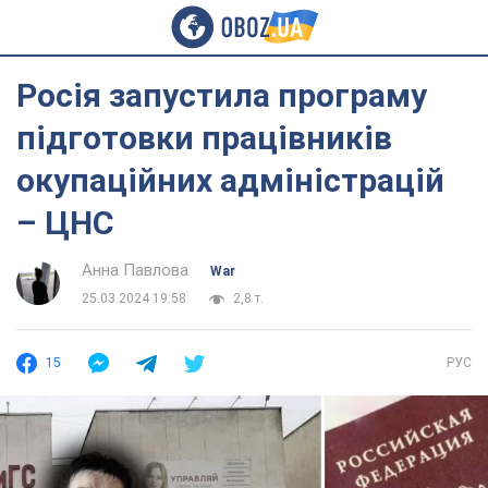
Росія запустила програму
підготовки працівників
окупаційних адміністрацій
– ЦНС
Анна Павлова
War
25.03.2024 19:58
2,8 т.
15
РУС