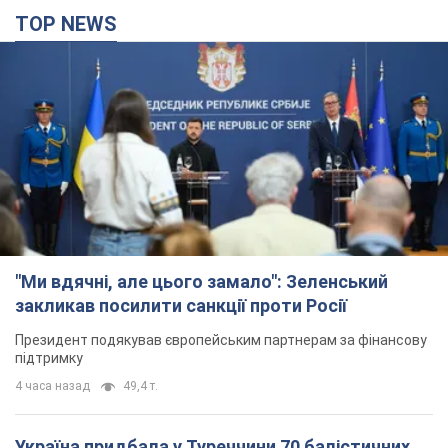
TOP NEWS
"Ми вдячні, але цього замало": Зеленський
закликав посилити санкції проти Росії
Президент подякував європейським партнерам за фінансову
підтримку
4 часа назад
49,4 т.
Україна придбала у Туреччини 70 балістичних