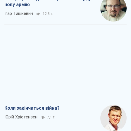
нову армію
Ігар Тишкевич
12,8 т.
Коли закінчиться війна?
Юрій Хрістензен
7,1 т.