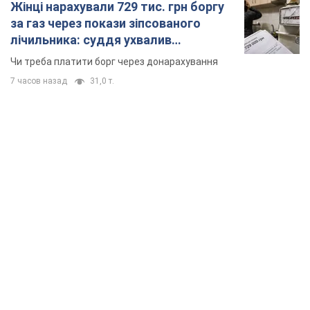
Жінці нарахували 729 тис. грн боргу
за газ через покази зіпсованого
лічильника: суддя ухвалив
неочікуване рішення
Чи треба платити борг через донарахування
7 часов назад
31,0 т.