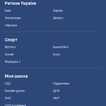
Регіони України
Київ
Харків
Запоріжжя
Дніпро
Черкаси
Спорт
Футбол
Баскетбол
Хокей
Бокс
Формула-1
Моя школа
ГДЗ
Підручники
Онлайн уроки
ДПА
ЗНО
НМТ
СНД посібники