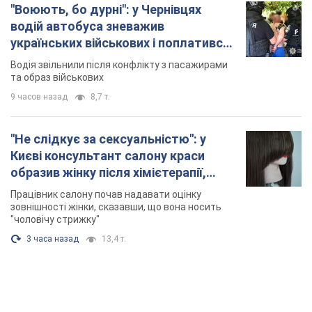
"Воюють, бо дурні": у Чернівцях
водій автобуса зневажив
українських військових і поплатився.
Відео
Водія звільнили після конфлікту з пасажирами
та образ військових
9 часов назад
8,7 т.
"Не слідкує за сексуальністю": у
Києві консультант салону краси
образив жінку після хімієтерапії,
розгорівся скандал. Фото
Працівник салону почав надавати оцінку
зовнішності жінки, сказавши, що вона носить
"чоловічу стрижку"
3 часа назад
13,4 т.