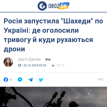
Росія запустила "Шахеди" по
Україні: де оголосили
тривогу й куди рухаються
дрони
Дар'я Дурова
War
26.10.2024 09:30
17,1 т.
0
РУС