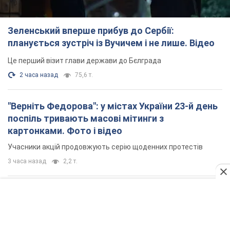
Зеленський вперше прибув до Сербії:
планується зустріч із Вучичем і не лише. Відео
Це перший візит глави держави до Бєлграда
2 часа назад
75,6 т.
"Верніть Федорова": у містах України 23-й день
поспіль тривають масові мітинги з
картонками. Фото і відео
Учасники акцій продовжують серію щоденних протестів
3 часа назад
2,2 т.
Сенат США схвалив законопроєкт Грема про
санкції проти Росії: що далі
Документ передбачає нові економічні обмеження