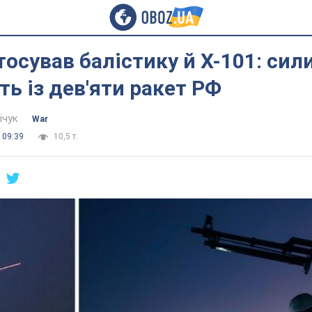
тосував балістику й Х-101: сил
ть із дев'яти ракет РФ
ічук
War
 09:39
10,5 т.