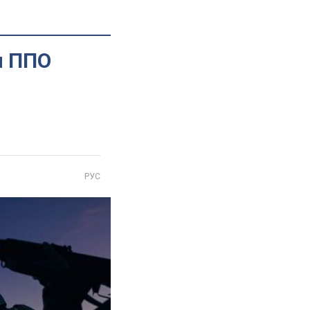
и ППО
РУС