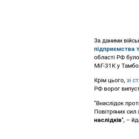
За даними війсь
підприємства т
області РФ бул
МіГ-31К у Тамбо
Крім цього,
зі с
РФ ворог випус
"Внаслідок прот
Повітряних сил
наслідків
", – й