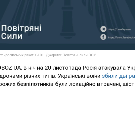
BOZ.UA, в ніч на 20 листопада Росія атакувала Ук
дронами різних типів. Українські воїни
збили дві р
рожих безпілотників були локаційно втрачені, шіс