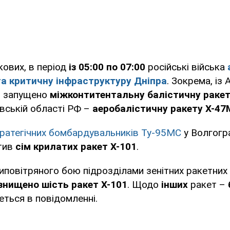
кових, в період
із 05:00 по 07:00
російські війська
а критичну інфраструктуру
Дніпра
. Зокрема, із
о запущено
міжконтитентальну балістичну раке
вській області РФ –
аеробалістичну ракету Х-47
тратегічних бомбардувальників Ту-95МС
у Волгогр
тив
сім крилатих ракет Х-101
.
иповітряного бою підрозділами зенітних ракетних 
знищено шість ракет Х-101
. Щодо
інших
ракет –
деться в повідомленні.