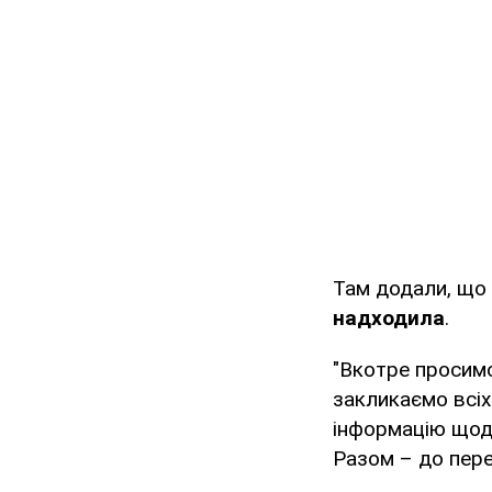
Там додали, що
надходила
.
"Вкотре просимо
закликаємо всіх
інформацію щодо
Разом – до пере