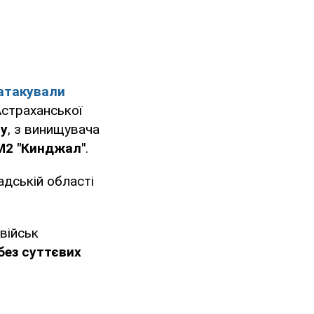
атакували
 Астраханської
ту
, з винищувача
М2 "Кинджал"
.
адській області
військ
без суттєвих