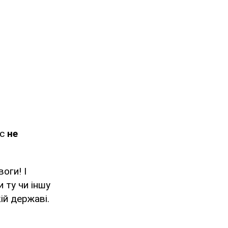
ас
не
оги! І
 ту чи іншу
ій державі.