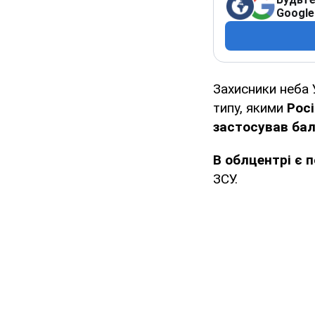
Google
Захисники неба 
типу, якими
Рос
застосував бал
В
облцентрі є 
ЗСУ.