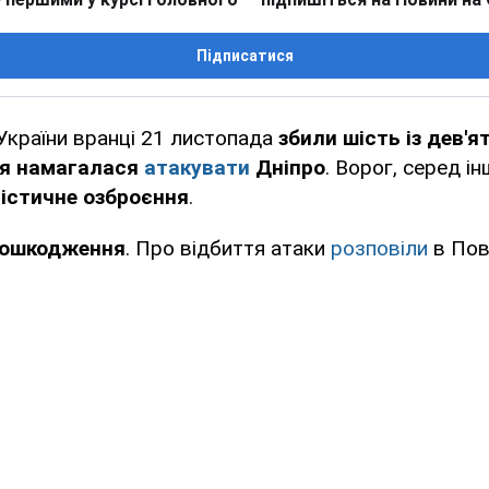
Підписатися
України вранці 21 листопада
збили шість із дев'я
ія намагалася
атакувати
Дніпро
. Ворог, серед ін
істичне озброєння
.
пошкодження
. Про відбиття атаки
розповіли
в Пов