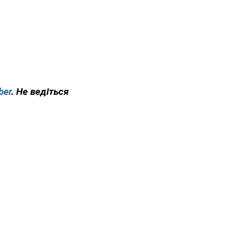
ber
. Не ведіться