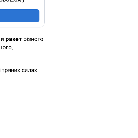
ти
ракет
різного
шого,
ітряних силах