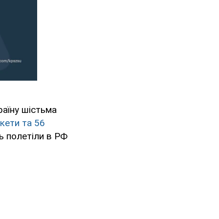
раїну шістьма
акети та 56
ть полетіли в РФ