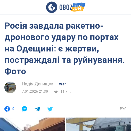
Росія завдала ракетно-
дронового удару по портах
на Одещині: є жертви,
постраждалі та руйнування.
Фото
Надія Данищук
War
7.01.2026 21:30
11,7 т.
0
РУС