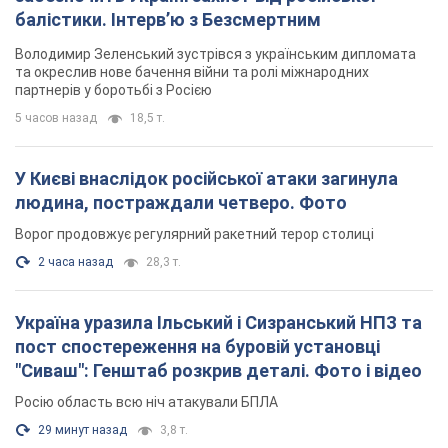
балістики. Інтерв’ю з Безсмертним
Володимир Зеленський зустрівся з українським дипломата
та окреслив нове бачення війни та ролі міжнародних
партнерів у боротьбі з Росією
5 часов назад
18,5 т.
У Києві внаслідок російської атаки загинула
людина, постраждали четверо. Фото
Ворог продовжує регулярний ракетний терор столиці
2 часа назад
28,3 т.
Україна уразила Ільський і Сизранський НПЗ та
пост спостереження на буровій установці
"Сиваш": Генштаб розкрив деталі. Фото і відео
Росію область всю ніч атакували БПЛА
29 минут назад
3,8 т.