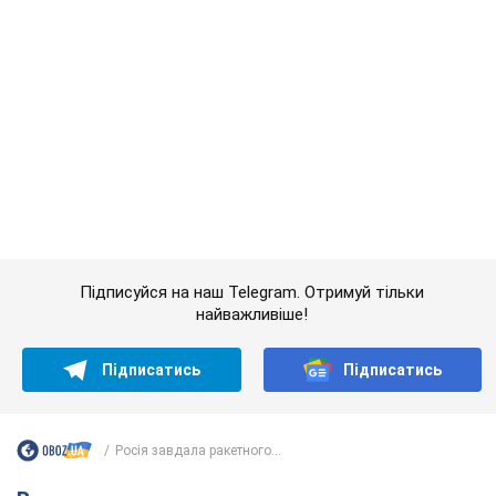
найважливіше!
Підписатись
Підписатись
Росія завдала ракетного...
Важливе
Якою була оригінальна версія гімну України та