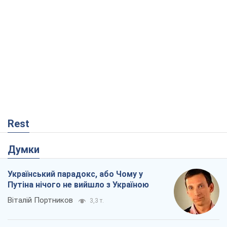
Думки
Український парадокс, або Чому у
Путіна нічого не вийшло з Україною
Віталій Портников
3,3 т.
Москва висуває претензії Пекіну:
дружба перетворюється на залежність
Росії від Китаю
Віктор Каспрук
5,0 т.
Дух Анкоріджа остаточно випарувався
Віктор Андрусів
258