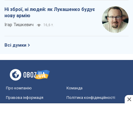
Про компанію
Команда
Правова інформація
Політика конфіденційності
Реклама на сайті
Документи
Редакційна політика
Журналісти OBOZ.UA на місці
подій
OBOZ.UA
Політика
Світ
Розслідування
Блоги
Суспільство
Регіони України
Київ
Харків
Запоріжжя
Дніпро
Черкаси