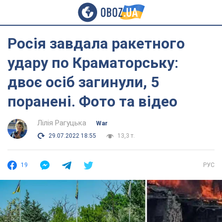
Росія завдала ракетного
удару по Краматорську:
двоє осіб загинули, 5
поранені. Фото та відео
Лілія Рагуцька
War
29.07.2022 18:55
13,3 т.
19
РУС