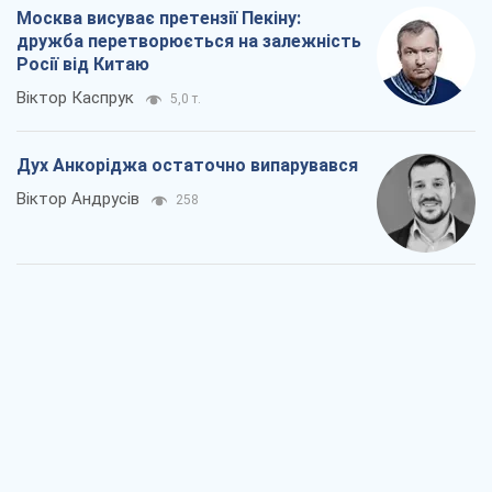
Війна і медіа: політика пішла в
соцмережі, а ЗМІ грають за правилами
ютуб
Павло Казарін
300
У полоні власних міфів: як
Костянтинівка стала головною
ідеологічною пасткою для російських
окупантів