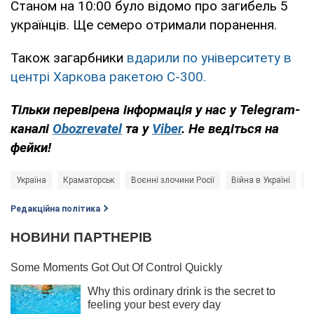
Станом на 10:00 було відомо про загибель 5
українців. Ще семеро отримали поранення.
Також загарбники
вдарили по університету в
центрі Харкова ракетою С-300.
Тільки перевірена інформація у нас у Telegram-
каналі
Obozrevatel
та у
Viber
. Не ведіться на
фейки!
Україна
Краматорськ
Воєнні злочини Росії
Війна в Україні
Р
Редакційна політика