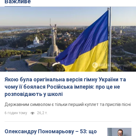
чому її боялася Російська імперія: про це не
розповідають у школі
Державним символом є тільки перший куплет та приспів пісні
6 годин тому
26,2 т.
Олександру Пономарьову – 53: що
відомо про трьох дітей секс-
символа 90-х та який вигляд вони
мають
За розвитком кар'єри артист не забував про
особисте щастя
11 годин тому
9,3 т.
У ПриватБанку розповіли, чи дійсні
долари 1996 року: чи приймають
обмінники та банки такі купюри
Що робити, якщо банки та обмінні пункти не
приймають старі долари