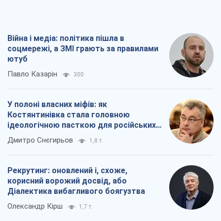
Дмитро Снєгирьов
1,8 т.
Рекрутинг: оновлений і, схоже,
корисний ворожий досвід, або
Діалектика вибагливого боягузтва
Олександр Кірш
1,7 т.
Ні зброї, ні людей: як Лукашенко будує
нову армію
Ігар Тишкевич
16,6 т.
Всі думки