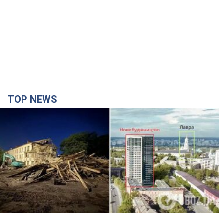
Києво-Печерську лавру закриють 80-метровим
"монстром"? Чому влада Києва відмовилась
зупиняти будівництво хмарочоса
"московського вірянина"
Яка реакція Кличка на петицію щодо скасування будівництва
3 години тому
30,3 т.
Армія РФ запустила по Одесі 11 ракет різного
типу та до 100 дронів: горіли історичні будівлі,
є постраждалі. Фото та відео
Для терору ворог застосував ракети та дрони