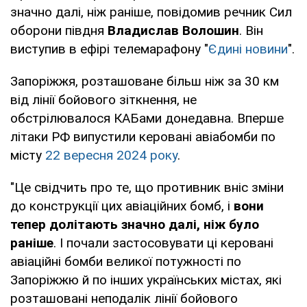
значно далі, ніж раніше, повідомив речник Сил
оборони півдня
Владислав Волошин
. Він
виступив в ефірі телемарафону "
Єдині новини
".
Запоріжжя, розташоване більш ніж за 30 км
від лінії бойового зіткнення, не
обстрілювалося КАБами донедавна. Вперше
літаки РФ випустили керовані авіабомби по
місту
22 вересня 2024 року
.
"Це свідчить про те, що противник вніс зміни
до конструкції цих авіаційних бомб, і
вони
тепер долітають значно далі, ніж було
раніше
. І почали застосовувати ці керовані
авіаційні бомби великої потужності по
Запоріжжю й по інших українських містах, які
розташовані неподалік лінії бойового