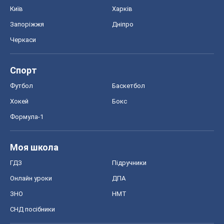
Київ
Харків
Запоріжжя
Дніпро
Черкаси
Спорт
Футбол
Баскетбол
Хокей
Бокс
Формула-1
Моя школа
ГДЗ
Підручники
Онлайн уроки
ДПА
ЗНО
НМТ
СНД посібники