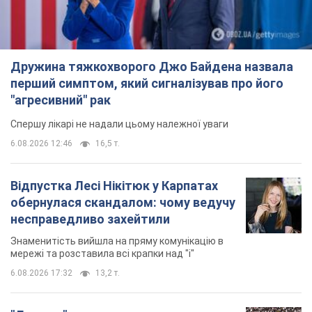
Дружина тяжкохворого Джо Байдена назвала
перший симптом, який сигналізував про його
"агресивний" рак
Спершу лікарі не надали цьому належної уваги
6.08.2026 12:46
16,5 т.
Відпустка Лесі Нікітюк у Карпатах
обернулася скандалом: чому ведучу
несправедливо захейтили
Знаменитість вийшла на пряму комунікацію в
мережі та розставила всі крапки над "і"
6.08.2026 17:32
13,2 т.