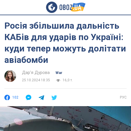
Росія збільшила дальність
КАБів для ударів по Україні:
куди тепер можуть долітати
авіабомби
Дар'я Дурова
War
25.10.2024 18:35
16,0 т.
102
РУС