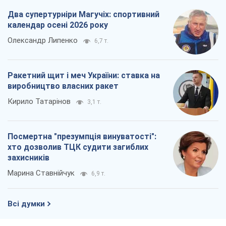
Два супертурніри Магучіх: спортивний
календар осені 2026 року
Олександр Липенко
6,7 т.
Ракетний щит і меч України: ставка на
виробництво власних ракет
Кирило Татарінов
3,1 т.
Посмертна "презумпція винуватості":
хто дозволив ТЦК судити загиблих
захисників
Марина Ставнійчук
6,9 т.
Всі думки