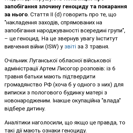
запобігання злочину геноциду та покарання
за нього
. Стаття II (d) говорить про те, що
"накладення заходів, спрямованих на
запобігання народжуваності всередині групи",
– це геноцид. На це звернув увагу Інститут
вивчення війни (ISW) у
звіті
за 3 травня.
Очільник Луганської обласної військової
адміністрації Артем Лисогор розповів: із 6
травня батьки мають підтвердити
громадянство РФ (хоча б у одного з них) для
виписки з пологового будинку матері з
новонародженим. Інакше окупаційна "влада"
відбере дитину.
Аналітики наголосили, що якщо це правда, то
такі дії мають ознаки геноциду.