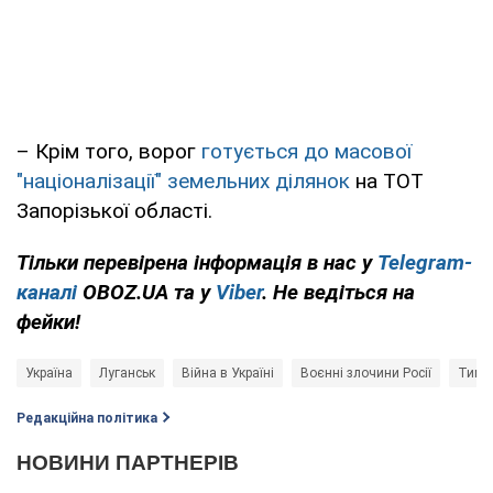
– Крім того, ворог
готується до масової
"націоналізації" земельних ділянок
на ТОТ
Запорізької області.
Тільки перевірена інформація в нас у
Telegram-
каналі
OBOZ.UA та у
Viber
. Не ведіться на
фейки!
Україна
Луганськ
Війна в Україні
Воєнні злочини Росії
Тимча
Редакційна політика