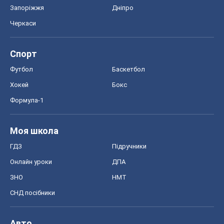
Запоріжжя
Дніпро
Черкаси
Спорт
Футбол
Баскетбол
Хокей
Бокс
Формула-1
Моя школа
ГДЗ
Підручники
Онлайн уроки
ДПА
ЗНО
НМТ
СНД посібники
Авто