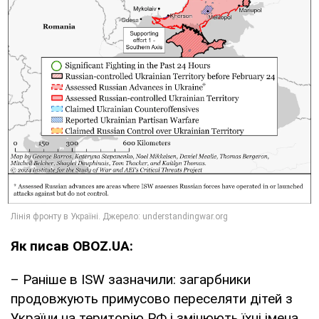
Як писав OBOZ.UA:
– Раніше в ISW зазначили: загарбники
продовжують примусово переселяти дітей з
України на територію РФ і змінюють їхні імена