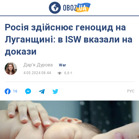
Росія здійснює геноцид на
Луганщині: в ISW вказали на
докази
Дар'я Дурова
War
4.05.2024 08:44
6,6 т.
16
РУС