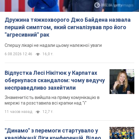
Дружина тяжкохворого Джо Байдена назвала
перший симптом, який сигналізував про його
"агресивний" рак
Спершу лікарі не надали цьому належної уваги
6.08.2026 12:46
16,0 т.
Відпустка Лесі Нікітюк у Карпатах
обернулася скандалом: чому ведучу
несправедливо захейтили
Знаменитість вийшла на пряму комунікацію в
мережі та розставила всі крапки над "і"
11 часов назад
12,7 т.
"Динамо" з перемоги стартувало у
кваліфікації Ліги конференцій. Відео