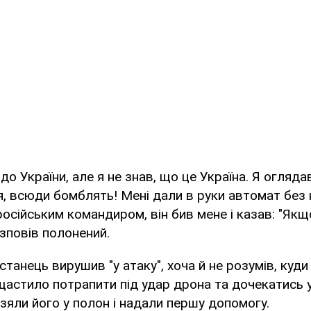
до України, але я не знав, що це Україна. Я огляд
, всюди бомблять! Мені дали в руки автомат без н
російським командиром, він бив мене і казав: "Якщо
озповів полонений.
истанець вирушив "у атаку", хоча й не розумів, куди
астило потрапити під удар дрона та дочекатись 
взяли його у полон і надали першу допомогу.