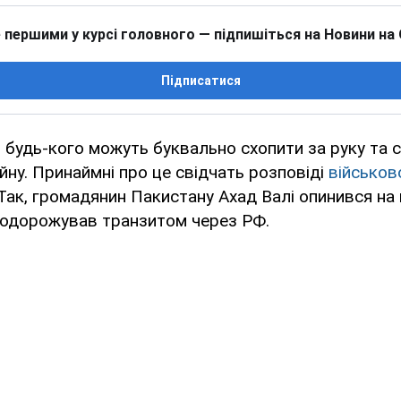
 першими у курсі головного — підпишіться на Новини на
Підписатися
и будь-кого можуть буквально схопити за руку та 
ійну. Принаймні про це свідчать розповіді
військов
 Так, громадянин Пакистану Ахад Валі опинився на в
подорожував транзитом через РФ.