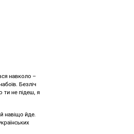
ався навколо –
абоїв. Безліч
 ти не підеш, я
 й навіщо йде.
українських