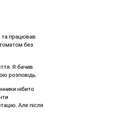
в та працював
автоматом без
ття. Я бачив
вою розповідь.
онники нібито
нти
тацію. Але після