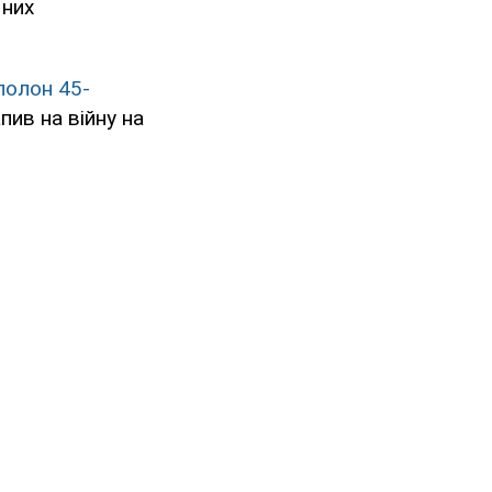
 них
полон 45-
пив на війну на