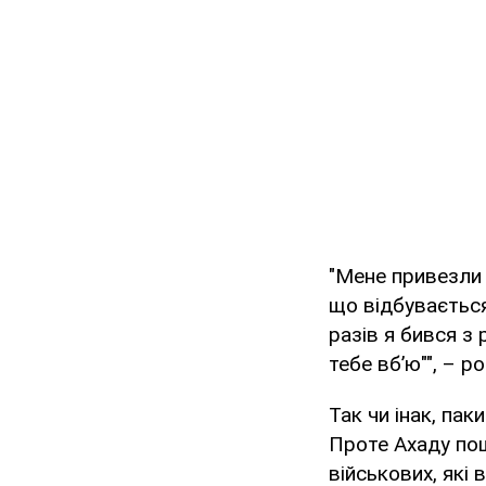
"Мене привезли 
що відбувається
разів я бився з 
тебе вб’ю"", – р
Так чи інак, пак
Проте Ахаду пощ
військових, які 