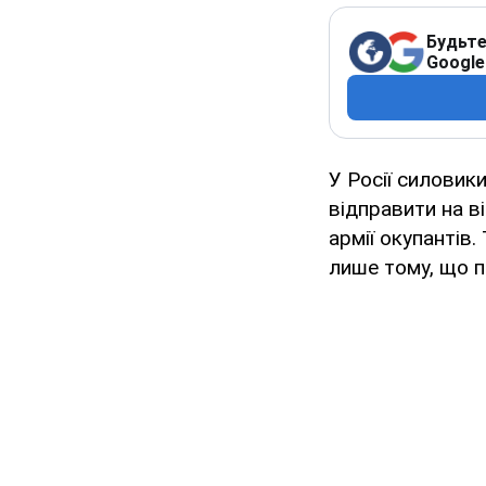
Будьте
Google
У Росії силовик
відправити на в
армії окупантів.
лише тому, що 