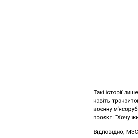
Такі історії ли
навіть транзито
воєнну м’ясоруб
проєкті "Хочу жи
Відповідно, МЗС