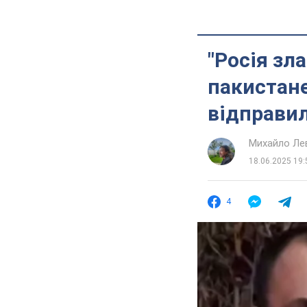
"Росія зл
пакистане
відправил
Михайло Ле
18.06.2025 19:
4