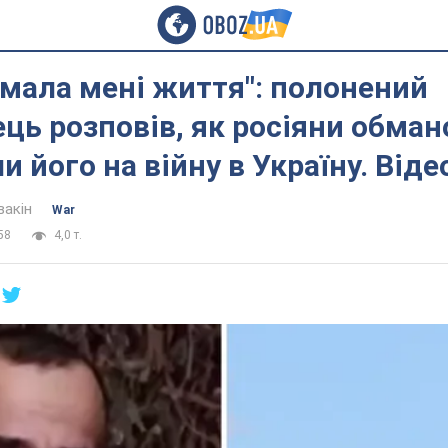
амала мені життя": полонений
ць розповів, як росіяни обма
и його на війну в Україну. Віде
вакін
War
58
4,0 т.