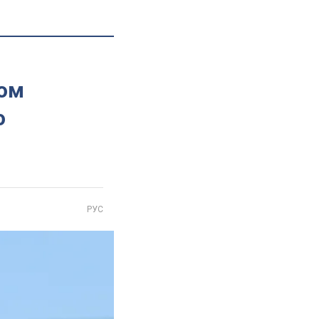
ном
о
РУС