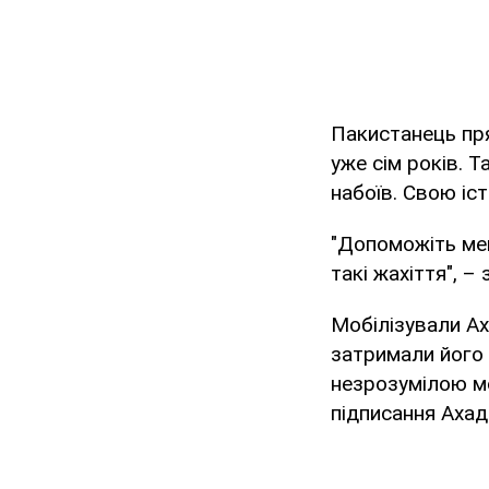
Пакистанець пря
уже сім років. Т
набоїв. Свою іс
"Допоможіть мен
такі жахіття", 
Мобілізували Ах
затримали його 
незрозумілою мо
підписання Ахада