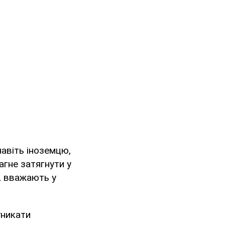
навіть іноземцю,
агне затягнути у
, вважають у
уникати