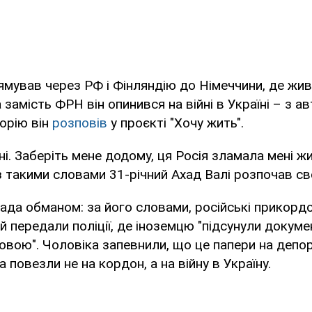
мував через РФ і Фінляндію до Німеччини, де жи
а замість ФРН він опинився на війні в Україні – з 
торію він
розповів
у проєкті "Хочу жить".
і. Заберіть мене додому, ця Росія зламала мені жи
– з такими словами 31-річний Ахад Валі розпочав с
ада обманом: за його словами, російські прикорд
й передали поліції, де іноземцю "підсунули докуме
вою". Чоловіка запевнили, що це папери на депор
 повезли не на кордон, а на війну в Україну.