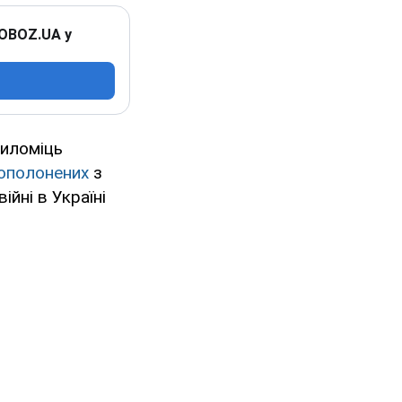
 OBOZ.UA у
силоміць
ополонених
з
ійні в Україні