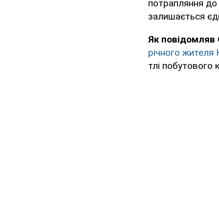
потрапляння до л
залишається єди
Як повідомляв
річного жителя
тлі побутового 