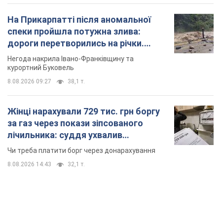
На Прикарпатті після аномальної
спеки пройшла потужна злива:
дороги перетворились на річки.
Відео
Негода накрила Івано-Франківщину та
курортний Буковель
8.08.2026 09:27
38,1 т.
Жінці нарахували 729 тис. грн боргу
за газ через покази зіпсованого
лічильника: суддя ухвалив
неочікуване рішення
Чи треба платити борг через донарахування
8.08.2026 14:43
32,1 т.