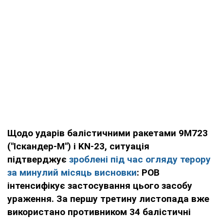
Щодо ударів балістичними ракетами 9М723
("Іскандер-М") і KN-23, ситуація
підтверджує
зроблені під час огляду терору
за минулий місяць висновки
:
РОВ
інтенсифікує застосування цього засобу
ураження
. За першу третину листопада вже
використано противником
34 балістичні