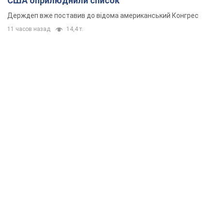
США оприлюднили список
Держдеп вже поставив до відома американський Конгрес
11 часов назад
14,4 т.