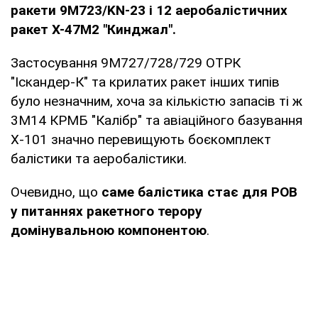
ракети 9М723/KN-23 і 12 аеробалістичних
ракет Х-47М2 "Кинджал"
.
Застосування 9М727/728/729 ОТРК
"Іскандер-К" та крилатих ракет інших типів
було незначним, хоча за кількістю запасів ті ж
3М14 КРМБ "Калібр" та авіаційного базування
Х-101 значно перевищують боєкомплект
балістики та аеробалістики.
Очевидно, що
саме балістика стає для РОВ
у питаннях ракетного терору
домінувальною компонентою
.