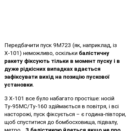
Передбачити пуск 9М723 (як, наприклад, із
Х-101) неможливо, оскільки
балістичну
ракету фіксують тільки в момент пуску і в
дуже рідкісних випадках вдається
зафіксувати вихід на позицію пускової
установки
.
З Х-101 все було набагато простіше: носій
Ту-95МС/Ту-160 здіймається в повітря, і всі
насторожі, пуск фіксується – є година-півтори,
щоб спуститися до бомбосховища, підвалу,
метро...
З балістикою йдеться якщо не про