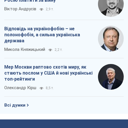
Росію платити за війну
Віктор Андрусів
2,9 т.
Відповідь на українофобію – не
полонофобія, а сильна українська
держава
Микола Княжицький
2,2 т.
Мер Москви раптово схотів миру, як
стають послом у США й нові українські
топ-рейтинги
Олександр Кірш
8,5 т.
Всі думки