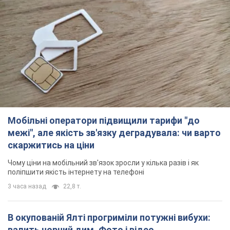
Мобільні оператори підвищили тарифи "до
межі", але якість зв'язку деградувала: чи варто
скаржитись на ціни
Чому ціни на мобільний зв'язок зросли у кілька разів і як
поліпшити якість інтернету на телефоні
3 часа назад
22,8 т.
В окупованій Ялті прогриміли потужні вибухи:
валить чорний дим. Фото і відео