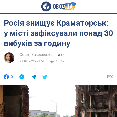
Росія знищує Краматорськ:
у місті зафіксували понад 30
вибухів за годину
Софія Закревська
War
22.08.2025 23:58
13,0 т.
0
РУС