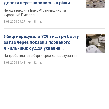
дороги перетворились на річки.
Відео
Негода накрила Івано-Франківщину та
курортний Буковель
8.08.2026 09:27
38,1 т.
Жінці нарахували 729 тис. грн боргу
за газ через покази зіпсованого
лічильника: суддя ухвалив
неочікуване рішення
Чи треба платити борг через донарахування
8.08.2026 14:43
32,1 т.