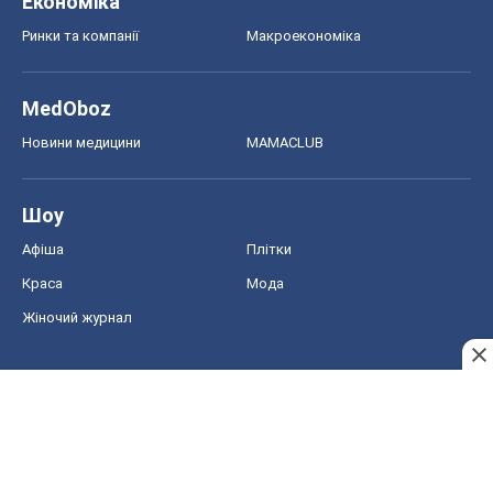
Економіка
Ринки та компанії
Макроекономіка
MedOboz
Новини медицини
MAMACLUB
Шоу
Афіша
Плітки
Краса
Мода
Жіночий журнал