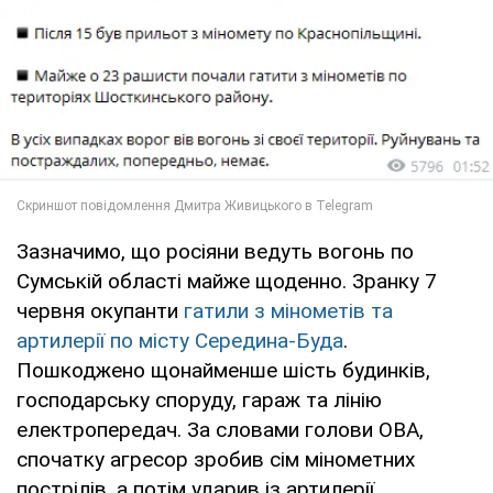
Зазначимо, що росіяни ведуть вогонь по
Сумській області майже щоденно. Зранку 7
червня окупанти
гатили з мінометів та
артилерії по місту Середина-Буда
.
Пошкоджено щонайменше шість будинків,
господарську споруду, гараж та лінію
електропередач. За словами голови ОВА,
спочатку агресор зробив сім мінометних
пострілів, а потім ударив із артилерії.