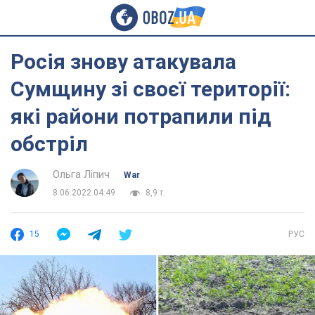
Росія знову атакувала
Сумщину зі своєї території:
які райони потрапили під
обстріл
Ольга Ліпич
War
8.06.2022 04:49
8,9 т.
15
РУС