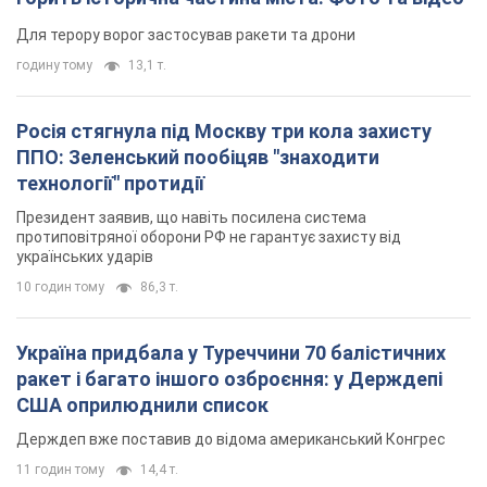
Для терору ворог застосував ракети та дрони
годину тому
13,1 т.
Росія стягнула під Москву три кола захисту
ППО: Зеленський пообіцяв "знаходити
технології" протидії
Президент заявив, що навіть посилена система
протиповітряної оборони РФ не гарантує захисту від
українських ударів
10 годин тому
86,3 т.
Україна придбала у Туреччини 70 балістичних
ракет і багато іншого озброєння: у Держдепі
США оприлюднили список
Держдеп вже поставив до відома американський Конгрес
11 годин тому
14,4 т.