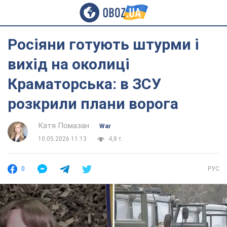
Росіяни готують штурми і
вихід на околиці
Краматорська: в ЗСУ
розкрили плани ворога
Катя Помазан
War
10.05.2026 11:13
4,8 т.
0
РУС