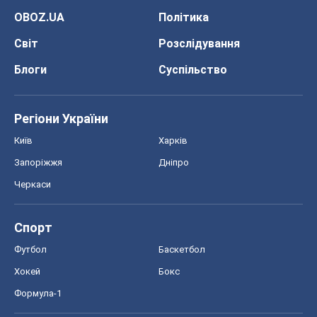
OBOZ.UA
Політика
Світ
Розслідування
Блоги
Суспільство
Регіони України
Київ
Харків
Запоріжжя
Дніпро
Черкаси
Спорт
Футбол
Баскетбол
Хокей
Бокс
Формула-1