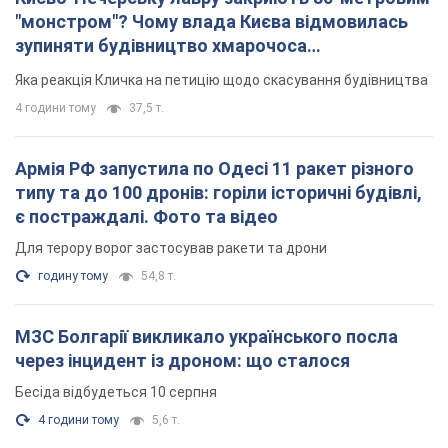
"монстром"? Чому влада Києва відмовилась
зупиняти будівництво хмарочоса
"московського вірянина"
Яка реакція Кличка на петицію щодо скасування будівництва
4 години тому
37,5 т.
Армія РФ запустила по Одесі 11 ракет різного
типу та до 100 дронів: горіли історичні будівлі,
є постраждалі. Фото та відео
Для терору ворог застосував ракети та дрони
годину тому
54,8 т.
МЗС Болгарії викликало українського посла
через інцидент із дроном: що сталося
Бесіда відбудеться 10 серпня
4 години тому
5,6 т.