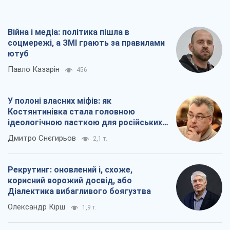
Війна і медіа: політика пішла в
соцмережі, а ЗМІ грають за правилами
ютуб
Павло Казарін
456
У полоні власних міфів: як
Костянтинівка стала головною
ідеологічною пасткою для російських
окупантів
Дмитро Снєгирьов
2,1 т.
Рекрутинг: оновлений і, схоже,
корисний ворожий досвід, або
Діалектика вибагливого боягузтва
Олександр Кірш
1,9 т.