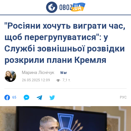
"Росіяни хочуть виграти час,
щоб перегрупуватися": у
Службі зовнішньої розвідки
розкрили плани Кремля
Марина Ліснічук
War
26.05.2025 12:09
7,1 т.
65
РУС