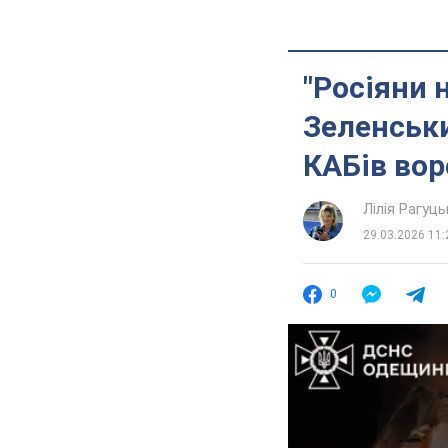
"Росіяни 
Зеленськи
КАБів вор
Лілія Рагуць
29.03.2026 11:
0