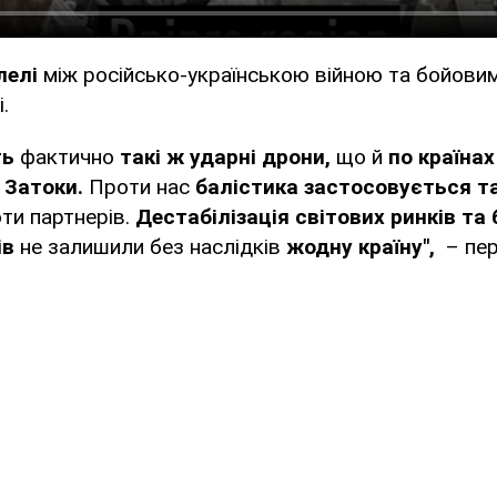
лелі
між російсько-українською війною та бойовим
.
ть
фактично
такі ж ударні дрони,
що й
по країнах
 Затоки.
Проти нас
балістика застосовується т
роти партнерів.
Дестабілізація світових ринків та
ів
не залишили без наслідків
жодну країну",
– пе