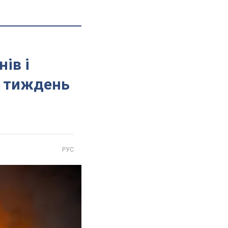
ів і
а тиждень
РУС