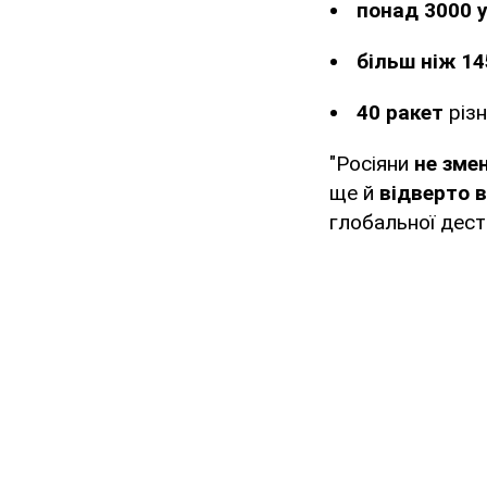
понад 3000 
більш ніж 14
40 ракет
різн
"Росіяни
не зме
ще й
відверто 
глобальної деста