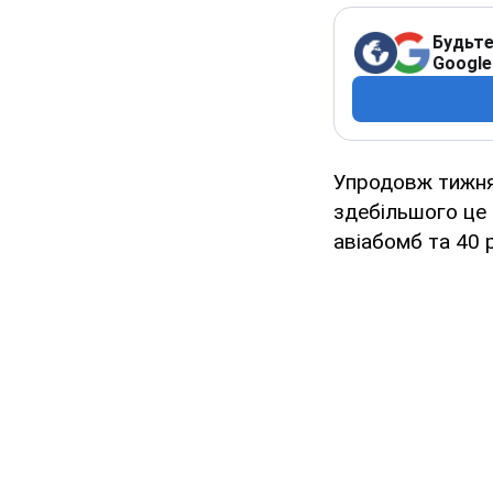
Будьте
Google
Упродовж тижня 
здебільшого це
авіабомб та 40 р