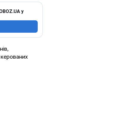
 OBOZ.UA у
нів,
 керованих