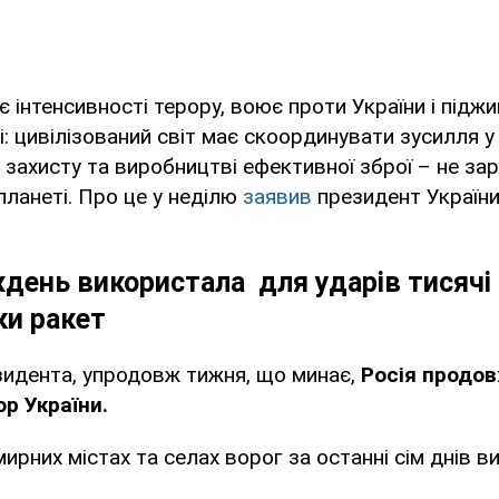
є інтенсивності терору, воює проти України і підж
: цивілізований світ має скоординувати зусилля у
 захисту та виробництві ефективної зброї – не зар
планеті. Про це у неділю
заявив
президент Україн
ждень використала для ударів тисячі 
ки ракет
зидента, упродовж тижня, що минає,
Росія продо
ор України.
ирних містах та селах ворог за останні сім днів в