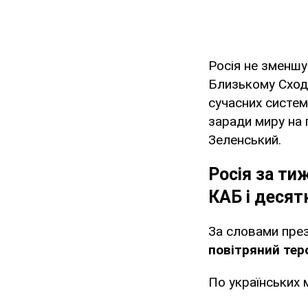
Росія не зменшу
Близькому Сході
сучасних систем
заради миру на 
Зеленський.
Росія за ти
КАБ і десят
За словами пре
повітряний тер
По українських м