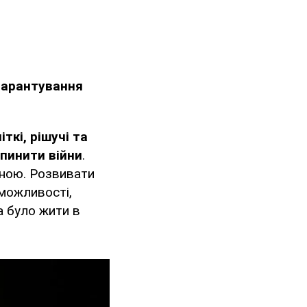
гарантування
іткі, рішучі та
пинити війни
.
йною. Розвивати
 можливості,
на було жити в