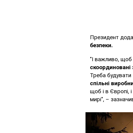
Президент додав
безпеки.
"І важливо, щоб
скоординовані
Треба будувати
спільні виробн
щоб і в Європі, 
мирі", – зазначи