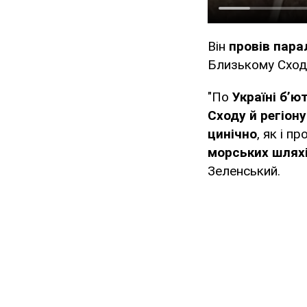
Він
провів пара
Близькому Сході
"По
Україні б’ю
Сходу й регіону
цинічно
, як і п
морських шлях
Зеленський.