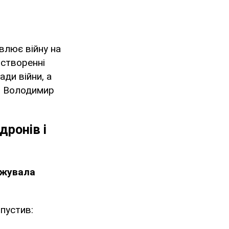
ивлює війну на
 створенні
ади війни, а
и Володимир
дронів і
вжувала
ипустив: