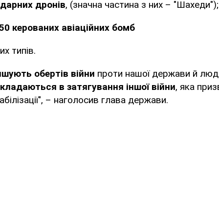
ударних дронів
, (значна частина з них – "Шахеди");
50 керованих авіаційних бомб
их типів.
ншують обертів війни
проти нашої держави й люд
вкладаються в затягування іншої війни
, яка при
білізації", – наголосив глава держави.