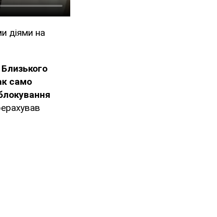
и діями на
 Близького
ак само
 блокування
рерахував