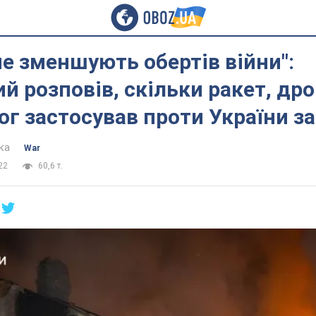
не зменшують обертів війни":
й розповів, скільки ракет, дрон
ог застосував проти України з
ка
War
22
60,6 т.