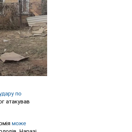
удару по
ог атакував
рмія
може
олодів. Наразі