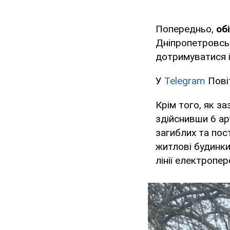
Попередньо,
об
Дніпропетровськ
дотримуватися і
У
Telegram
Пові
Крім того, як з
здійснивши 6 ар
загиблих та пос
житлові будинки
лінії електропе