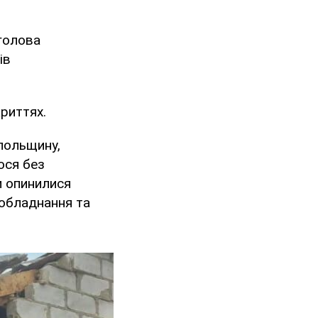
голова
ів
риттях.
опольщину,
ося без
и опинилися
ообладнання та