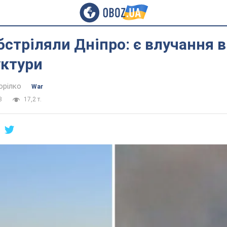
бстріляли Дніпро: є влучання в
уктури
орілко
War
3
17,2 т.