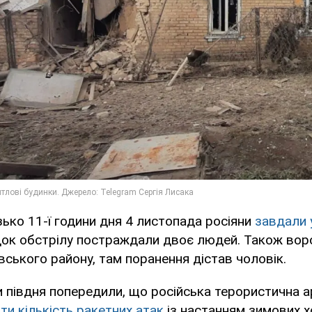
ько 11-ї години дня 4 листопада росіяни
завдали 
ідок обстрілу постраждали двоє людей. Також вор
вського району, там поранення дістав чоловік.
 півдня попередили, що російська терористична а
ти кількість ракетних атак
із настанням зимових х