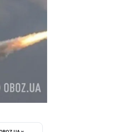
 OBOZ.UA у