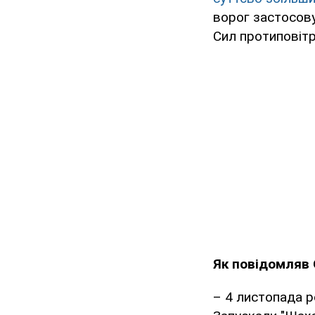
ворог застосову
Сил протиповітр
Як повідомляв 
– 4 листопада р