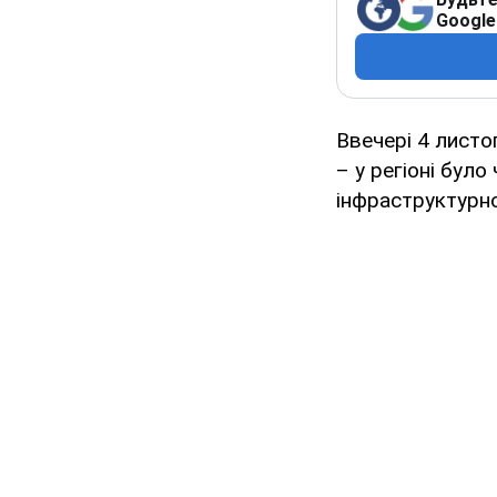
Google
Ввечері 4 листо
– у регіоні бул
інфраструктурно