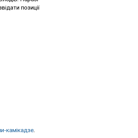
відати позиції
и-камікадзе
.